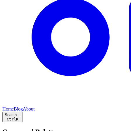
Home
Blog
About
Search...
Ctrl
K