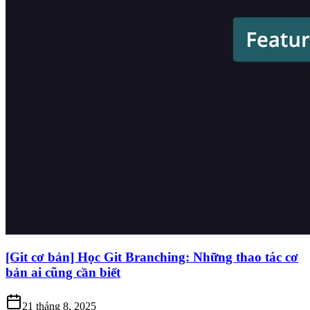
[Git cơ bản] Học Git Branching: Những thao tác cơ
bản ai cũng cần biết
21 tháng 8, 2025