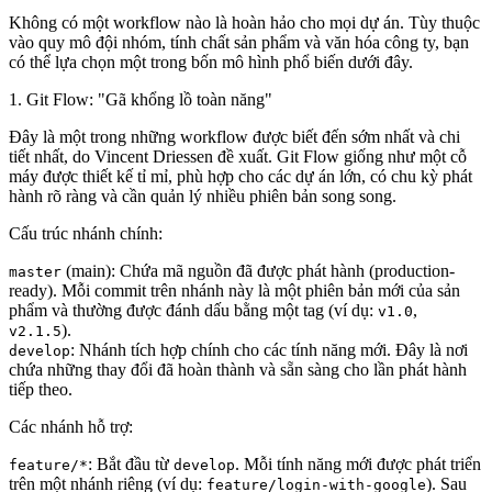
Không có một workflow nào là hoàn hảo cho mọi dự án. Tùy thuộc
vào quy mô đội nhóm, tính chất sản phẩm và văn hóa công ty, bạn
có thể lựa chọn một trong bốn mô hình phổ biến dưới đây.
1. Git Flow: "Gã khổng lồ toàn năng"
Đây là một trong những workflow được biết đến sớm nhất và chi
tiết nhất, do Vincent Driessen đề xuất. Git Flow giống như một cỗ
máy được thiết kế tỉ mỉ, phù hợp cho các dự án lớn, có chu kỳ phát
hành rõ ràng và cần quản lý nhiều phiên bản song song.
Cấu trúc nhánh chính:
(
main
): Chứa mã nguồn đã được phát hành (production-
master
ready). Mỗi commit trên nhánh này là một phiên bản mới của sản
phẩm và thường được đánh dấu bằng một tag (ví dụ:
,
v1.0
).
v2.1.5
: Nhánh tích hợp chính cho các tính năng mới. Đây là nơi
develop
chứa những thay đổi đã hoàn thành và sẵn sàng cho lần phát hành
tiếp theo.
Các nhánh hỗ trợ:
: Bắt đầu từ
. Mỗi tính năng mới được phát triển
feature/*
develop
trên một nhánh riêng (ví dụ:
). Sau
feature/login-with-google