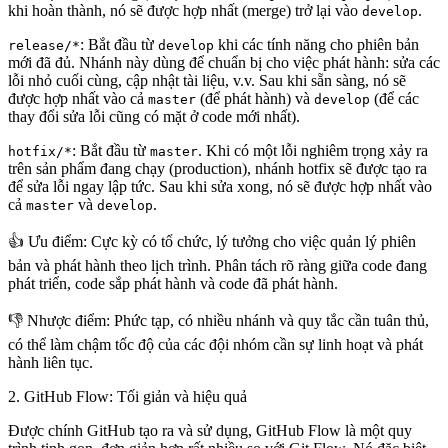
khi hoàn thành, nó sẽ được hợp nhất (merge) trở lại vào
.
develop
: Bắt đầu từ
khi các tính năng cho phiên bản
release/*
develop
mới đã đủ. Nhánh này dùng để chuẩn bị cho việc phát hành: sửa các
lỗi nhỏ cuối cùng, cập nhật tài liệu, v.v. Sau khi sẵn sàng, nó sẽ
được hợp nhất vào cả
(để phát hành) và
(để các
master
develop
thay đổi sửa lỗi cũng có mặt ở code mới nhất).
: Bắt đầu từ
. Khi có một lỗi nghiêm trọng xảy ra
hotfix/*
master
trên sản phẩm đang chạy (production), nhánh hotfix sẽ được tạo ra
để sửa lỗi ngay lập tức. Sau khi sửa xong, nó sẽ được hợp nhất vào
cả
và
.
master
develop
👍 Ưu điểm
: Cực kỳ có tổ chức, lý tưởng cho việc quản lý phiên
bản và phát hành theo lịch trình. Phân tách rõ ràng giữa code đang
phát triển, code sắp phát hành và code đã phát hành.
👎 Nhược điểm
: Phức tạp, có nhiều nhánh và quy tắc cần tuân thủ,
có thể làm chậm tốc độ của các đội nhóm cần sự linh hoạt và phát
hành liên tục.
2. GitHub Flow: Tối giản và hiệu quả
Được chính GitHub tạo ra và sử dụng, GitHub Flow là một quy