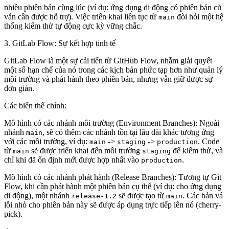
nhiều phiên bản cùng lúc (ví dụ: ứng dụng di động có phiên bản cũ
vẫn cần được hỗ trợ). Việc triển khai liên tục từ
đòi hỏi một hệ
main
thống kiểm thử tự động cực kỳ vững chắc.
3. GitLab Flow: Sự kết hợp tinh tế
GitLab Flow là một sự cải tiến từ GitHub Flow, nhằm giải quyết
một số hạn chế của nó trong các kịch bản phức tạp hơn như quản lý
môi trường và phát hành theo phiên bản, nhưng vẫn giữ được sự
đơn giản.
Các biến thể chính:
Mô hình có các nhánh môi trường (Environment Branches)
: Ngoài
nhánh
, sẽ có thêm các nhánh tồn tại lâu dài khác tương ứng
main
với các môi trường, ví dụ:
->
->
. Code
main
staging
production
từ
sẽ được triển khai đến môi trường
để kiểm thử, và
main
staging
chỉ khi đã ổn định mới được hợp nhất vào
.
production
Mô hình có các nhánh phát hành (Release Branches)
: Tương tự Git
Flow, khi cần phát hành một phiên bản cụ thể (ví dụ: cho ứng dụng
di động), một nhánh
sẽ được tạo từ
. Các bản vá
release-1.2
main
lỗi nhỏ cho phiên bản này sẽ được áp dụng trực tiếp lên nó (cherry-
pick).