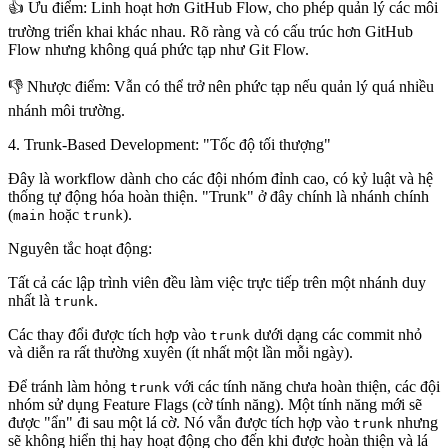
👍 Ưu điểm
: Linh hoạt hơn GitHub Flow, cho phép quản lý các môi
trường triển khai khác nhau. Rõ ràng và có cấu trúc hơn GitHub
Flow nhưng không quá phức tạp như Git Flow.
👎 Nhược điểm
: Vẫn có thể trở nên phức tạp nếu quản lý quá nhiều
nhánh môi trường.
4. Trunk-Based Development: "Tốc độ tối thượng"
Đây là workflow dành cho các đội nhóm đỉnh cao, có kỷ luật và hệ
thống tự động hóa hoàn thiện. "Trunk" ở đây chính là nhánh chính
(
hoặc
).
main
trunk
Nguyên tắc hoạt động:
Tất cả các lập trình viên đều làm việc trực tiếp trên một nhánh duy
nhất là
.
trunk
Các thay đổi được tích hợp vào
dưới dạng các commit nhỏ
trunk
và diễn ra rất thường xuyên (ít nhất một lần mỗi ngày).
Để tránh làm hỏng
với các tính năng chưa hoàn thiện, các đội
trunk
nhóm sử dụng
Feature Flags
(cờ tính năng). Một tính năng mới sẽ
được "ẩn" đi sau một lá cờ. Nó vẫn được tích hợp vào
nhưng
trunk
sẽ không hiển thị hay hoạt động cho đến khi được hoàn thiện và lá