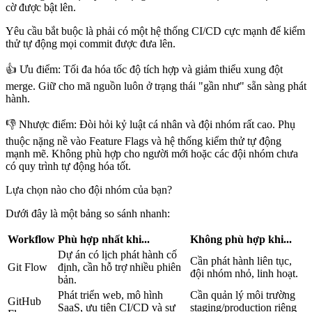
cờ được bật lên.
Yêu cầu bắt buộc là phải có một hệ thống CI/CD cực mạnh để kiểm
thử tự động mọi commit được đưa lên.
👍 Ưu điểm
: Tối đa hóa tốc độ tích hợp và giảm thiểu xung đột
merge. Giữ cho mã nguồn luôn ở trạng thái "gần như" sẵn sàng phát
hành.
👎 Nhược điểm
: Đòi hỏi kỷ luật cá nhân và đội nhóm rất cao. Phụ
thuộc nặng nề vào Feature Flags và hệ thống kiểm thử tự động
mạnh mẽ. Không phù hợp cho người mới hoặc các đội nhóm chưa
có quy trình tự động hóa tốt.
Lựa chọn nào cho đội nhóm của bạn?
Dưới đây là một bảng so sánh nhanh:
Workflow
Phù hợp nhất khi...
Không phù hợp khi...
Dự án có lịch phát hành cố
Cần phát hành liên tục,
Git Flow
định, cần hỗ trợ nhiều phiên
đội nhóm nhỏ, linh hoạt.
bản.
Phát triển web, mô hình
Cần quản lý môi trường
GitHub
SaaS, ưu tiên CI/CD và sự
staging/production riêng