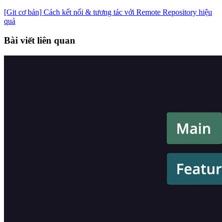
[Git cơ bản] Cách kết nối & tương tác với Remote Repository hiệu
quả
Bài viết liên quan