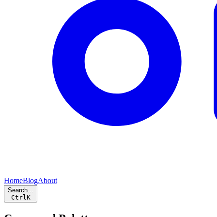
Home
Blog
About
Search...
Ctrl
K