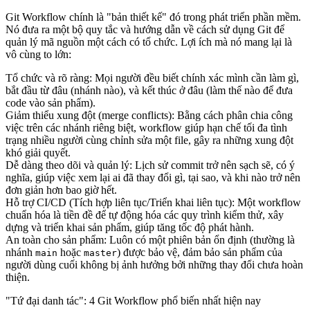
Git Workflow chính là "bản thiết kế" đó trong phát triển phần mềm.
Nó đưa ra một bộ quy tắc và hướng dẫn về cách sử dụng Git để
quản lý mã nguồn một cách có tổ chức. Lợi ích mà nó mang lại là
vô cùng to lớn:
Tổ chức và rõ ràng
: Mọi người đều biết chính xác mình cần làm gì,
bắt đầu từ đâu (nhánh nào), và kết thúc ở đâu (làm thế nào để đưa
code vào sản phẩm).
Giảm thiểu xung đột (merge conflicts)
: Bằng cách phân chia công
việc trên các nhánh riêng biệt, workflow giúp hạn chế tối đa tình
trạng nhiều người cùng chỉnh sửa một file, gây ra những xung đột
khó giải quyết.
Dễ dàng theo dõi và quản lý
: Lịch sử commit trở nên sạch sẽ, có ý
nghĩa, giúp việc xem lại ai đã thay đổi gì, tại sao, và khi nào trở nên
đơn giản hơn bao giờ hết.
Hỗ trợ CI/CD (Tích hợp liên tục/Triển khai liên tục)
: Một workflow
chuẩn hóa là tiền đề để tự động hóa các quy trình kiểm thử, xây
dựng và triển khai sản phẩm, giúp tăng tốc độ phát hành.
An toàn cho sản phẩm
: Luôn có một phiên bản ổn định (thường là
nhánh
hoặc
) được bảo vệ, đảm bảo sản phẩm của
main
master
người dùng cuối không bị ảnh hưởng bởi những thay đổi chưa hoàn
thiện.
"Tứ đại danh tác": 4 Git Workflow phổ biến nhất hiện nay