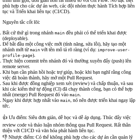
trình tinh gọn, đơn giản hơn rất nhiều so với Git Flow. Nó đặc biệt
phù hợp cho các dự án web, các đội nhóm thực hành Tích hợp liên
tục và Triển khai liên tục (CI/CD).
Nguyên tắc cốt lõi:
Bất cứ thứ gì trong nhánh
đều
phải có thể triển khai được
main
(deployable)
.
Để bắt đầu một công việc mới (tính năng, sửa lỗi), hãy tạo một
nhánh mới từ
với tên mô tả rõ ràng (ví dụ:
main
improve-user-
).
profile-page
Thực hiện commit trên nhánh đó và thường xuyên đẩy (push) lên
remote server.
Khi bạn cần phản hồi hoặc trợ giúp, hoặc khi bạn nghĩ rằng công
việc đã hoàn thành, hãy mở một
Pull Request
.
Sau khi được đồng nghiệp xem xét (review) và chấp thuận, và sau
khi các kiểm thử tự động (CI) đã chạy thành công, bạn có thể hợp
nhất (merge) Pull Request đó vào
.
main
Ngay khi được hợp nhất vào
, nó nên được triển khai ngay lập
main
tức.
👍 Ưu điểm
: Siêu đơn giản, dễ học và dễ áp dụng. Thúc đẩy việc
review code và thảo luận nhóm thông qua Pull Request. Rất thân
thiện với CI/CD và văn hóa phát hành liên tục.
👎 Nhược điểm
: Có thể không phù hợp cho các dự án cần quản lý