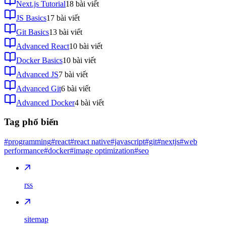
Next.js Tutorial
18
bài viết
JS Basics
17
bài viết
Git Basics
13
bài viết
Advanced React
10
bài viết
Docker Basics
10
bài viết
Advanced JS
7
bài viết
Advanced Git
6
bài viết
Advanced Docker
4
bài viết
Tag phổ biến
#programming
#react
#react native
#javascript
#git
#nextjs
#web
performance
#docker
#image optimization
#seo
rss
sitemap