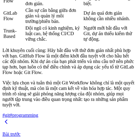
Flow
đơn giản.
biệt.
Cần sự cân bằng giữa đơn
GitLab
Dự án quá đơn giản
giản và quản lý môi
Flow
không cần nhiều nhánh.
trường/phiên bản.
Đội ngũ có kinh nghiệm, kỷ
Người mới bắt đầu với
Trunk-
luật cao, hệ thống CI/CD
Git, dự án thiếu kiểm thử
Based
vững chắc.
tự động.
Lời khuyên cuối cùng
: Hãy bắt đầu với thứ đơn giản nhất phù hợp
với bạn.
GitHub Flow
là một điểm khởi đầu tuyệt vời cho hầu hết
các đội nhóm. Khi dự án của bạn phát triển và nhu cầu trở nên phức
tạp hơn, bạn luôn có thể điều chỉnh và áp dụng các yếu tố từ GitLab
Flow hoặc Git Flow.
Việc lựa chọn và tuân thủ một Git Workflow không chỉ là một quyết
định kỹ thuật, mà còn là một cam kết về văn hóa hợp tác. Một quy
trình rõ ràng sẽ giải phóng năng lượng của đội nhóm, giúp mọi
người tập trung vào điều quan trọng nhất: tạo ra những sản phẩm
tuyệt vời.
#git
#programming
Bài trước