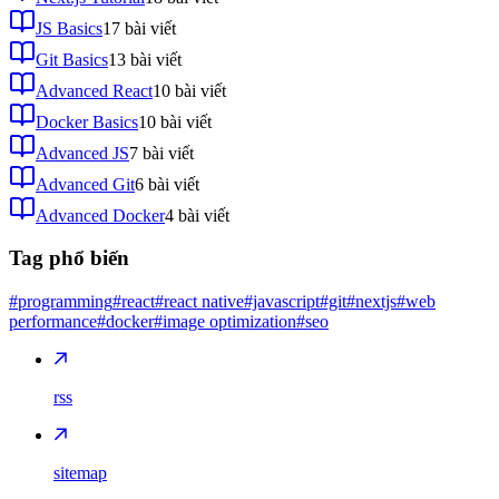
JS Basics
17
bài viết
Git Basics
13
bài viết
Advanced React
10
bài viết
Docker Basics
10
bài viết
Advanced JS
7
bài viết
Advanced Git
6
bài viết
Advanced Docker
4
bài viết
Tag phổ biến
#programming
#react
#react native
#javascript
#git
#nextjs
#web
performance
#docker
#image optimization
#seo
rss
sitemap