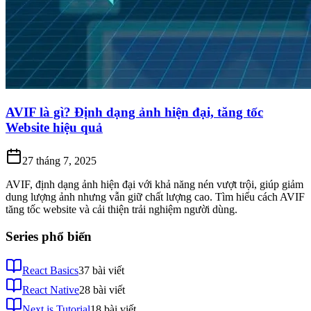
AVIF là gì? Định dạng ảnh hiện đại, tăng tốc
Website hiệu quả
27 tháng 7, 2025
AVIF, định dạng ảnh hiện đại với khả năng nén vượt trội, giúp giảm
dung lượng ảnh nhưng vẫn giữ chất lượng cao. Tìm hiểu cách AVIF
tăng tốc website và cải thiện trải nghiệm người dùng.
Series phổ biến
React Basics
37
bài viết
React Native
28
bài viết
Next.js Tutorial
18
bài viết