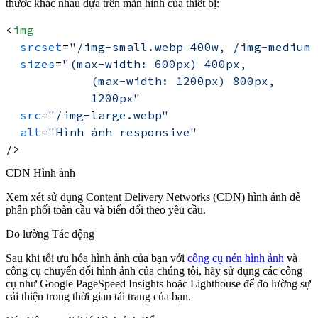
thước khác nhau dựa trên màn hình của thiết bị:
<
img
srcset
=
"/img-small.webp 400w, /img-medium.
sizes
=
"(max-width: 600px) 400px,

            (max-width: 1200px) 800px,

            1200px"
src
=
"/img-large.webp"
alt
=
"Hình ảnh responsive"
/>
CDN Hình ảnh
Xem xét sử dụng Content Delivery Networks (CDN) hình ảnh để
phân phối toàn cầu và biến đổi theo yêu cầu.
Đo lường Tác động
Sau khi tối ưu hóa hình ảnh của bạn với
công cụ nén hình ảnh
và
công cụ chuyển đổi hình ảnh của chúng tôi, hãy sử dụng các công
cụ như Google PageSpeed Insights hoặc Lighthouse để đo lường sự
cải thiện trong thời gian tải trang của bạn.