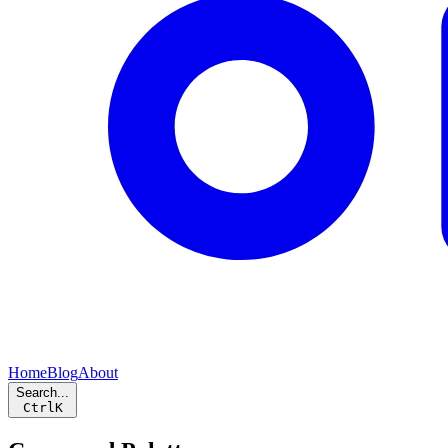
Home
Blog
About
Search...
Ctrl
K