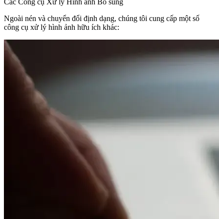
Các Công cụ Xử lý Hình ảnh Bổ sung
Ngoài nén và chuyển đổi định dạng, chúng tôi cung cấp một số
công cụ xử lý hình ảnh hữu ích khác: