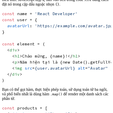
đặt nó trong cặp dấu ngoặc nhọn
.
{}
const
 name = 
'React Developer'
const
 user = {

avatarUrl
: 
'https://example.com/avatar.jpg
}

const
 element = (

<
div
>
<
h1
>
Chào mừng, {name}!
</
h1
>
<
p
>
Năm hiện tại là {new Date().getFullYe
<
img
src
=
{user.avatarUrl}
alt
=
"Avatar"
 /
</
div
>
Bạn có thể gọi hàm, thực hiện phép toán, sử dụng toán tử ba ngôi,
và phổ biến nhất là dùng hàm
để render một danh sách các
.map()
phần tử.
const
 products = [
