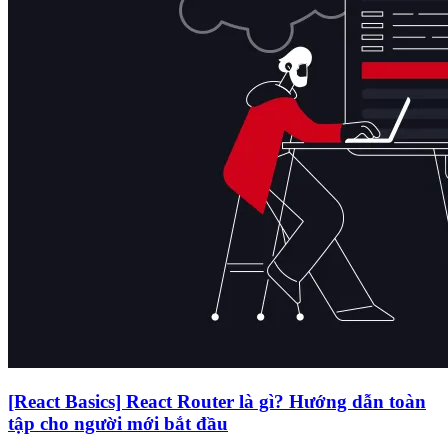
[React Basics] React Router là gì? Hướng dẫn toàn
tập cho người mới bắt đầu