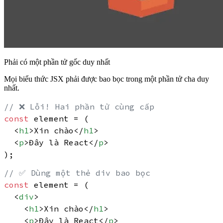
Phải có một phần tử gốc duy nhất
Mọi biểu thức JSX phải được bao bọc trong một phần tử cha duy
nhất.
// ❌ Lỗi! Hai phần tử cùng cấp
const
 element = (

<
h1
>
Xin chào
</
h1
>
<
p
>
Đây là React
</
p
>
// ✅ Dùng một thẻ div bao bọc
const
 element = (

<
div
>
<
h1
>
Xin chào
</
h1
>
<
p
>
Đây là React
</
p
>