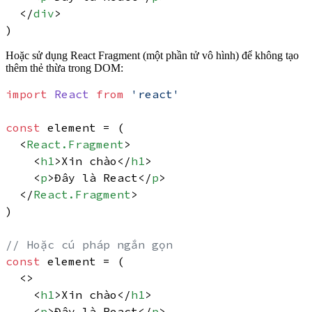
</
div
>
Hoặc sử dụng
React Fragment
(một phần tử vô hình) để không tạo
thêm thẻ thừa trong DOM:
import
React
from
'react'
const
 element = (

<
React.Fragment
>
<
h1
>
Xin chào
</
h1
>
<
p
>
Đây là React
</
p
>
</
React.Fragment
>
)

// Hoặc cú pháp ngắn gọn
const
 element = (

<>
<
h1
>
Xin chào
</
h1
>
<
p
>
Đây là React
</
p
>