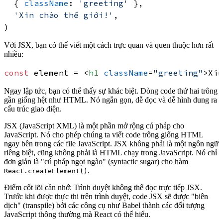
  { 
className
: 
'greeting'
 },

'Xin chào thế giới!'
,

Với JSX, bạn có thể viết một cách trực quan và quen thuộc hơn rất
nhiều:
const
 element = 
<
h1
className
=
"greeting"
>
Xin
Ngay lập tức, bạn có thể thấy sự khác biệt. Dòng code thứ hai trông
gần giống hệt như HTML. Nó ngắn gọn, dễ đọc và dễ hình dung ra
cấu trúc giao diện.
JSX (JavaScript XML)
là một phần mở rộng cú pháp cho
JavaScript. Nó cho phép chúng ta viết code trông giống HTML
ngay bên trong các file JavaScript. JSX không phải là một ngôn ngữ
riêng biệt, cũng không phải là HTML chạy trong JavaScript. Nó chỉ
đơn giản là "cú pháp ngọt ngào" (syntactic sugar) cho hàm
.
React.createElement()
Điểm cốt lõi cần nhớ:
Trình duyệt không thể đọc trực tiếp JSX.
Trước khi được thực thi trên trình duyệt, code JSX sẽ được "biên
dịch" (transpile) bởi các công cụ như Babel thành các đối tượng
JavaScript thông thường mà React có thể hiểu.