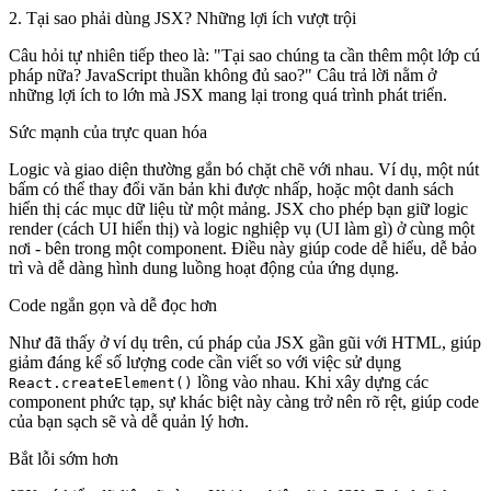
2. Tại sao phải dùng JSX? Những lợi ích vượt trội
Câu hỏi tự nhiên tiếp theo là: "Tại sao chúng ta cần thêm một lớp cú
pháp nữa? JavaScript thuần không đủ sao?" Câu trả lời nằm ở
những lợi ích to lớn mà JSX mang lại trong quá trình phát triển.
Sức mạnh của trực quan hóa
Logic và giao diện thường gắn bó chặt chẽ với nhau. Ví dụ, một nút
bấm có thể thay đổi văn bản khi được nhấp, hoặc một danh sách
hiển thị các mục dữ liệu từ một mảng. JSX cho phép bạn giữ logic
render (cách UI hiển thị) và logic nghiệp vụ (UI làm gì) ở cùng một
nơi - bên trong một component. Điều này giúp code dễ hiểu, dễ bảo
trì và dễ dàng hình dung luồng hoạt động của ứng dụng.
Code ngắn gọn và dễ đọc hơn
Như đã thấy ở ví dụ trên, cú pháp của JSX gần gũi với HTML, giúp
giảm đáng kể số lượng code cần viết so với việc sử dụng
lồng vào nhau. Khi xây dựng các
React.createElement()
component phức tạp, sự khác biệt này càng trở nên rõ rệt, giúp code
của bạn sạch sẽ và dễ quản lý hơn.
Bắt lỗi sớm hơn