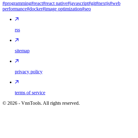
#programming
#react
#react native
#javascript
#git
#nextjs
#web
performance
#docker
#image optimization
#seo
rss
sitemap
privacy policy
terms of service
©
2026
- VnnTools. All rights reserved.