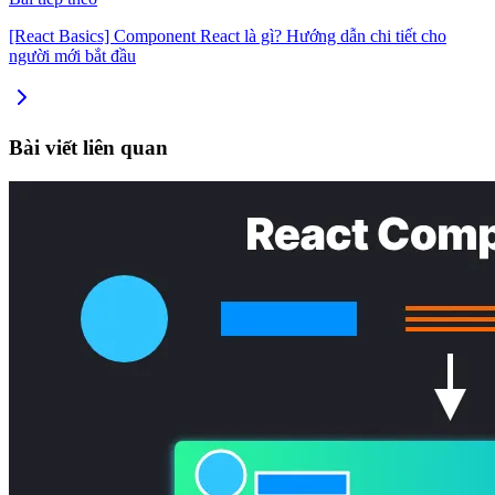
[React Basics] Component React là gì? Hướng dẫn chi tiết cho
người mới bắt đầu
Bài viết liên quan