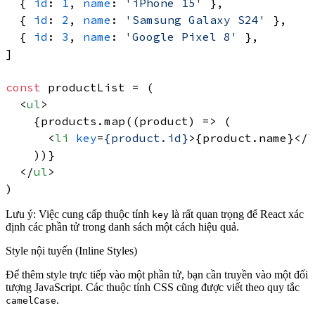
  { 
id
: 
1
, 
name
: 
'iPhone 15'
 },

  { 
id
: 
2
, 
name
: 
'Samsung Galaxy S24'
 },

  { 
id
: 
3
, 
name
: 
'Google Pixel 8'
 },

]

const
 productList = (

<
ul
>
    {products.map((product) => (

<
li
key
=
{product.id}
>
{product.name}
</
l
    ))}

</
ul
>
Lưu ý:
Việc cung cấp thuộc tính
là rất quan trọng để React xác
key
định các phần tử trong danh sách một cách hiệu quả.
Style nội tuyến (Inline Styles)
Để thêm style trực tiếp vào một phần tử, bạn cần truyền vào một đối
tượng JavaScript. Các thuộc tính CSS cũng được viết theo quy tắc
.
camelCase