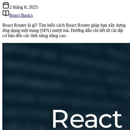
2 tháng 8, 2025
React Basics
React Router là gì? Tìm hiểu cách React Router giúp bạn xây dựng
ứng dụng một trang (SPA) mượt mà. Hướng dẫn chi tiết từ cài đặt
cơ bản đến các tính năng nâng cao.