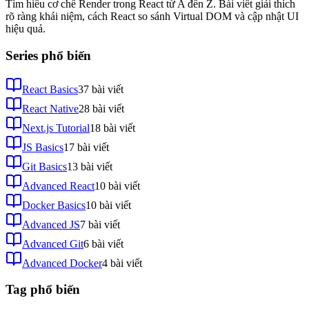
Tìm hiểu cơ chế Render trong React từ A đến Z. Bài viết giải thích
rõ ràng khái niệm, cách React so sánh Virtual DOM và cập nhật UI
hiệu quả.
Series phổ biến
React Basics
37
bài viết
React Native
28
bài viết
Next.js Tutorial
18
bài viết
JS Basics
17
bài viết
Git Basics
13
bài viết
Advanced React
10
bài viết
Docker Basics
10
bài viết
Advanced JS
7
bài viết
Advanced Git
6
bài viết
Advanced Docker
4
bài viết
Tag phổ biến