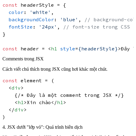
const
 headerStyle = {

color
: 
'white'
,

backgroundColor
: 
'blue'
, 
// background-col
fontSize
: 
'24px'
, 
// font-size trong CSS
}

const
 header = 
<
h1
style
=
{headerStyle}
>
Đây l
Comments trong JSX
Cách viết chú thích trong JSX cũng hơi khác một chút.
const
 element = (

<
div
>
    {/* Đây là một comment trong JSX */}

<
h1
>
Xin chào
</
h1
>
</
div
>
4. JSX dưới "lớp vỏ": Quá trình biên dịch