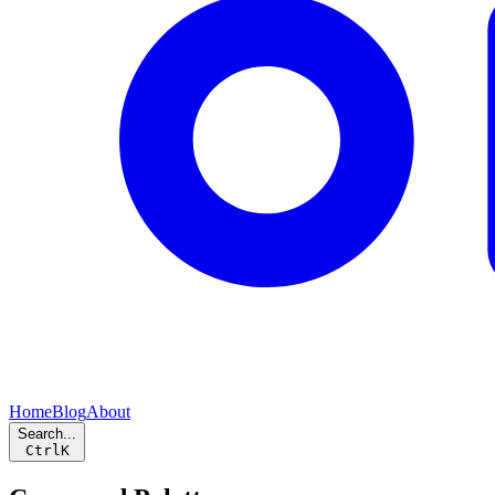
Home
Blog
About
Search...
Ctrl
K