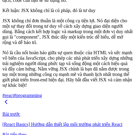
dịch, code của bạn sẽ sử dụng nó.
Kết luận: JSX không chỉ là cú pháp, đó là tư duy
JSX không chỉ đơn thuần là một công cụ tiện lợi. Nó đại diện cho
một sự thay đổi trong tư duy về cách xây dựng giao diện người
dùng. Bằng cách kết hợp logic và markup trong một đơn vị duy nhất
gọi là "component", JSX thúc đẩy một kiến trúc dễ hiểu, dễ mở
rộng và dễ bảo trì.
Nó là cầu nối hoàn hảo giữa sự quen thuộc của HTML và sức mạnh
vô biên của JavaScript, cho phép các nhà phát triển xây dựng những
trải nghiệm người dùng phức tạp và sống động một cách hiệu quả
và đầy cảm hứng. Nắm vững JSX chính là bạn đã nắm được trong
tay một trong những công cụ mạnh mẽ và thanh lịch nhất trong thế
giới phát triển front-end hiện đại. Hãy bắt đầu viết JSX và cảm nhận
sự khác biệt!
#react
#programming
Bài trước
[React Basics] Hướng dẫn thiết lập môi trường phát triển React
Bài tiếp theo