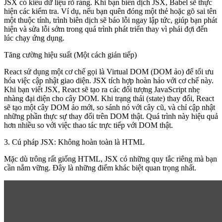
JSX có kiểu dữ liệu rõ ràng. Khi bạn biên dịch JSX, Babel sẽ thực
hiện các kiểm tra. Ví dụ, nếu bạn quên đóng một thẻ hoặc gõ sai tên
một thuộc tính, trình biên dịch sẽ báo lỗi ngay lập tức, giúp bạn phát
hiện và sửa lỗi sớm trong quá trình phát triển thay vì phải đợi đến
lúc chạy ứng dụng.
Tăng cường hiệu suất (Một cách gián tiếp)
React sử dụng một cơ chế gọi là
Virtual DOM
(DOM ảo) để tối ưu
hóa việc cập nhật giao diện. JSX tích hợp hoàn hảo với cơ chế này.
Khi bạn viết JSX, React sẽ tạo ra các đối tượng JavaScript nhẹ
nhàng đại diện cho cây DOM. Khi trạng thái (state) thay đổi, React
sẽ tạo một cây DOM ảo mới, so sánh nó với cây cũ, và chỉ cập nhật
những phần thực sự thay đổi trên DOM thật. Quá trình này hiệu quả
hơn nhiều so với việc thao tác trực tiếp với DOM thật.
3. Cú pháp JSX: Không hoàn toàn là HTML
Mặc dù trông rất giống HTML, JSX có những quy tắc riêng mà bạn
cần nắm vững. Đây là những điểm khác biệt quan trọng nhất.