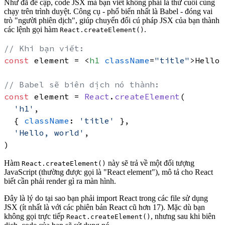
Như đã đề cập, code JSX mà bạn viết không phải là thứ cuối cùng
chạy trên trình duyệt. Công cụ - phổ biến nhất là Babel - đóng vai
trò "người phiên dịch", giúp chuyển đổi cú pháp JSX của bạn thành
các lệnh gọi hàm
.
React.createElement()
// Khi bạn viết:
const
 element = 
<
h1
className
=
"title"
>
Hello,
// Babel sẽ biên dịch nó thành:
const
 element = 
React
.
createElement
(

'h1'
,

  { 
className
: 
'title'
 },

'Hello, world'
,

Hàm
này sẽ trả về một đối tượng
React.createElement()
JavaScript (thường được gọi là "React element"), mô tả cho React
biết cần phải render gì ra màn hình.
Đây là lý do tại sao bạn
phải import React
trong các file sử dụng
JSX (ít nhất là với các phiên bản React cũ hơn 17). Mặc dù bạn
không gọi trực tiếp
, nhưng sau khi biên
React.createElement()