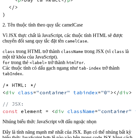
</>
2. Tên thuộc tính theo quy tắc camelCase
Vì JSX thực chất là JavaScript, các thuộc tính HTML sẽ được
chuyển đổi sang quy tắc đặt tên
.
camelCase
trong HTML trở thành
trong JSX (vì
là
class
className
class
một từ khóa của JavaScript).
trong thẻ
trở thành
.
for
<label>
htmlFor
Các thuộc tính có dấu gạch ngang như
trở thành
tab-index
.
tabIndex
<
div
class
=
"container"
tabindex
=
"0"
>
</
div
>
// JSX:
const
 element = 
<
div
className
=
"container"
t
Nhúng biểu thức JavaScript với dấu ngoặc nhọn
Đây là tính năng mạnh mẽ nhất của JSX. Bạn có thể nhúng bất kỳ
biểu thức JavaScript hợp lệ nào vào bên trong code JSX bằng cách