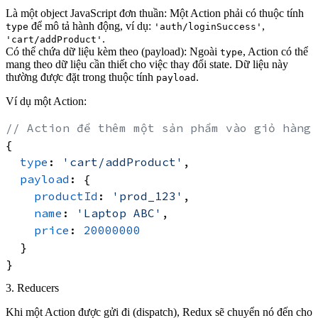
Là một object JavaScript đơn thuần:
Một Action phải có thuộc tính
để mô tả hành động, ví dụ:
,
type
'auth/loginSuccess'
.
'cart/addProduct'
Có thể chứa dữ liệu kèm theo (payload):
Ngoài
, Action có thể
type
mang theo dữ liệu cần thiết cho việc thay đổi state. Dữ liệu này
thường được đặt trong thuộc tính
.
payload
Ví dụ một Action:
// Action để thêm một sản phẩm vào giỏ hàng
{

type
: 
'cart/addProduct'
,

payload
: {

productId
: 
'prod_123'
,

name
: 
'Laptop ABC'
,

price
: 
20000000
  }

3. Reducers
Khi một Action được gửi đi (dispatch), Redux sẽ chuyển nó đến cho