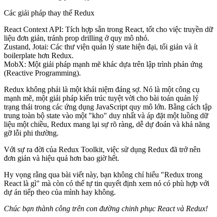
Các giải pháp thay thế Redux
React Context API:
Tích hợp sẵn trong React, tốt cho việc truyền dữ
liệu đơn giản, tránh prop drilling ở quy mô nhỏ.
Zustand, Jotai:
Các thư viện quản lý state hiện đại, tối giản và ít
boilerplate hơn Redux.
MobX:
Một giải pháp mạnh mẽ khác dựa trên lập trình phản ứng
(Reactive Programming).
Redux không phải là một khái niệm đáng sợ. Nó là một công cụ
mạnh mẽ, một giải pháp kiến trúc tuyệt vời cho bài toán quản lý
trạng thái trong các ứng dụng JavaScript quy mô lớn. Bằng cách tập
trung toàn bộ state vào một "kho" duy nhất và áp đặt một luồng dữ
liệu một chiều, Redux mang lại sự rõ ràng, dễ dự đoán và khả năng
gỡ lỗi phi thường.
Với sự ra đời của
Redux Toolkit
, việc sử dụng Redux đã trở nên
đơn giản và hiệu quả hơn bao giờ hết.
Hy vọng rằng qua bài viết này, bạn không chỉ hiểu "Redux trong
React là gì" mà còn có thể tự tin quyết định xem nó có phù hợp với
dự án tiếp theo của mình hay không.
Chúc bạn thành công trên con đường chinh phục React và Redux!