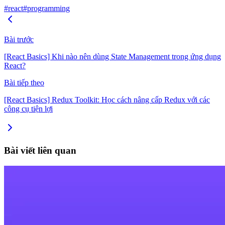
#react
#programming
Bài trước
[React Basics] Khi nào nên dùng State Management trong ứng dụng
React?
Bài tiếp theo
[React Basics] Redux Toolkit: Học cách nâng cấp Redux với các
công cụ tiện lợi
Bài viết liên quan