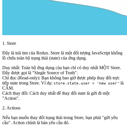
1. Store
Đây là trái tim của Redux.
Store
là một đối tượng JavaScript khổng
lồ chứa toàn bộ trạng thái (state) của ứng dụng.
Duy nhất:
Toàn bộ ứng dụng của bạn chỉ có duy nhất
MỘT Store
.
Đây được gọi là "Single Source of Truth".
Chỉ đọc (Read-only):
Bạn không bao giờ được phép thay đổi trực
tiếp state trong Store. Ví dụ:
là
store.state.user = 'new user'
CẤM
.
Cách thay đổi
: Cách duy nhất để thay đổi state là gửi đi một
"Action".
2. Actions
Nếu bạn muốn thay đổi trạng thái trong Store, bạn phải "gửi yêu
cầu".
Action
chính là bản yêu cầu đó.