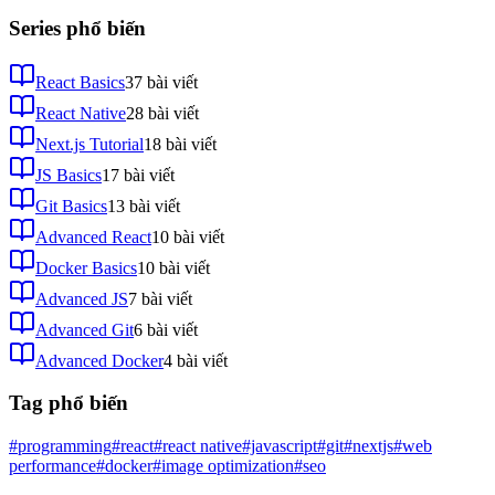
Series phổ biến
React Basics
37
bài viết
React Native
28
bài viết
Next.js Tutorial
18
bài viết
JS Basics
17
bài viết
Git Basics
13
bài viết
Advanced React
10
bài viết
Docker Basics
10
bài viết
Advanced JS
7
bài viết
Advanced Git
6
bài viết
Advanced Docker
4
bài viết
Tag phổ biến
#programming
#react
#react native
#javascript
#git
#nextjs
#web
performance
#docker
#image optimization
#seo