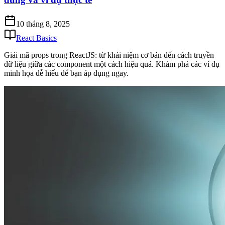
10 tháng 8, 2025
React Basics
Giải mã props trong ReactJS: từ khái niệm cơ bản đến cách truyền
dữ liệu giữa các component một cách hiệu quả. Khám phá các ví dụ
minh họa dễ hiểu để bạn áp dụng ngay.