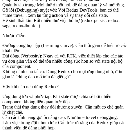
Quản lý tập trung:
Mọi thứ ở một nơi, dễ dàng quản lý và mở rộng.
Gỡ lỗi (Debugging) tuyệt vời:
Với Redux DevTools, bạn có thể
"time travel", xem lại từng action và sự thay đổi của state.
Hệ sinh thái lớn:
Rất nhiều thư viện hỗ trợ (redux-persist, redux-
saga, redux-thunk...).
Nhược điểm:
Đường cong học tập (Learning Curve):
Cần thời gian để hiểu rõ các
khái niệm.
Dài dòng (Verbosity):
Ngay cả với RTK, việc thiết lập cho các tác
vụ đơn giản vẫn có thể tốn nhiều công sức hơn so với state nội bộ
của component.
Không dành cho tất cả:
Dùng Redux cho một ứng dụng nhỏ, đơn
giản là "dùng dao mổ trâu để giết gà".
Vậy khi nào nên dùng Redux?
Ứng dụng lớn và phức tạp:
Khi state được chia sẻ bởi nhiều
component không liên quan trực tiếp.
Trạng thái ứng dụng thay đổi thường xuyên:
Cần một cơ chế quản
lý chặt chẽ.
Cần các tính năng gỡ lỗi nâng cao:
Như time-travel debugging.
Làm việc trong đội nhóm lớn:
Cấu trúc rõ ràng của Redux giúp các
thành viên dễ dàng phối hợp.