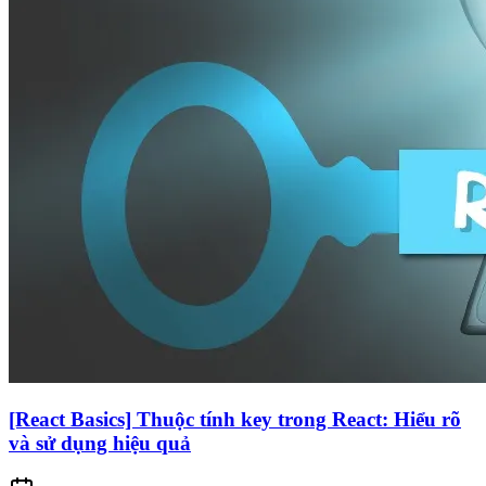
[React Basics] Thuộc tính key trong React: Hiểu rõ
và sử dụng hiệu quả