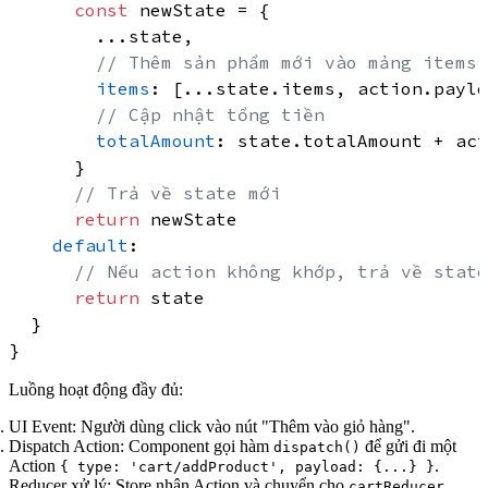
const
 newState = {

        ...state,

// Thêm sản phẩm mới vào mảng items
items
: [...state.
items
, action.
paylo
// Cập nhật tổng tiền
totalAmount
: state.
totalAmount
 + act
      }

// Trả về state mới
return
 newState

default
:

// Nếu action không khớp, trả về state
return
 state

  }

Luồng hoạt động đầy đủ:
UI Event:
Người dùng click vào nút "Thêm vào giỏ hàng".
Dispatch Action:
Component gọi hàm
để gửi đi một
dispatch()
Action
.
{ type: 'cart/addProduct', payload: {...} }
Reducer xử lý:
Store nhận Action và chuyển cho
.
cartReducer