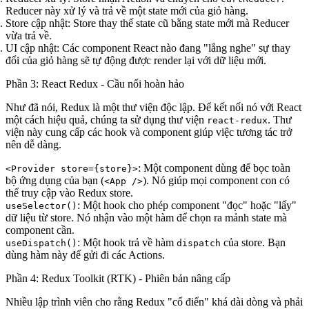
Reducer này xử lý và trả về một state mới của giỏ hàng.
Store cập nhật:
Store thay thế state cũ bằng state mới mà Reducer
vừa trả về.
UI cập nhật:
Các component React nào đang "lắng nghe" sự thay
đổi của giỏ hàng sẽ tự động được render lại với dữ liệu mới.
Phần 3: React Redux - Cầu nối hoàn hảo
Như đã nói, Redux là một thư viện độc lập. Để kết nối nó với React
một cách hiệu quả, chúng ta sử dụng thư viện
. Thư
react-redux
viện này cung cấp các hook và component giúp việc tương tác trở
nên dễ dàng.
: Một component dùng để bọc toàn
<Provider store={store}>
bộ ứng dụng của bạn (
). Nó giúp mọi component con có
<App />
thể truy cập vào Redux store.
: Một hook cho phép component "đọc" hoặc "lấy"
useSelector()
dữ liệu từ store. Nó nhận vào một hàm để chọn ra mảnh state mà
component cần.
: Một hook trả về hàm
của store. Bạn
useDispatch()
dispatch
dùng hàm này để gửi đi các Actions.
Phần 4: Redux Toolkit (RTK) - Phiên bản nâng cấp
Nhiều lập trình viên cho rằng Redux "cổ điển" khá dài dòng và phải