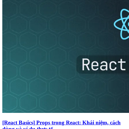
[React Basics] Props trong React: Khái niệm, cách
dùng và ví dụ thực tế