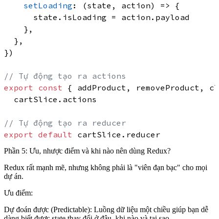
setLoading
: 
(
state, action
) =>
 {

      state.
isLoading
 = action.
payload
    },

  },

})

// Tự động tạo ra actions
export
const
 { addProduct, removeProduct, cl
  cartSlice.
actions
// Tự động tạo ra reducer
export
default
 cartSlice.
reducer
Phần 5: Ưu, nhược điểm và khi nào nên dùng Redux?
Redux rất mạnh mẽ, nhưng không phải là "viên đạn bạc" cho mọi
dự án.
Ưu điểm:
Dự đoán được (Predictable):
Luồng dữ liệu một chiều giúp bạn dễ
dàng biết được state thay đổi ở đâu, khi nào và tại sao.