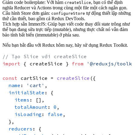
Giảm code boilerplate:
Với hàm
, bạn có thể định
createSlice
nghĩa Reducer và Actions trong cùng một file một cách ngắn gọn.
Cấu hình Store đơn giản:
tự động thiết lập những
configureStore
thứ cần thiết, bao gồm cả Redux DevTools.
Tích hợp sẵn ImmerJS:
Giúp bạn viết code thay đổi state trông như
thể bạn đang sửa trực tiếp (mutable), nhưng thực chất nó vẫn đảm
bảo tính bất biến (immutable) ở phía sau.
Nếu bạn bắt đầu với Redux hôm nay, hãy sử dụng Redux Toolkit.
// Tạo Slice với createSlice
import
 { createSlice } 
from
'@reduxjs/toolki
const
 cartSlice = 
createSlice
({

name
: 
'cart'
,

initialState
: {

items
: [],

totalAmount
: 
0
,

isLoading
: 
false
,

  },

reducers
: {
