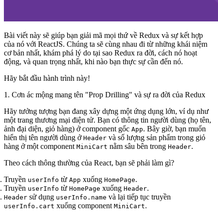
Bài viết này sẽ giúp bạn giải mã mọi thứ về Redux và sự kết hợp
của nó với ReactJS. Chúng ta sẽ cùng nhau đi từ những khái niệm
cơ bản nhất, khám phá lý do tại sao Redux ra đời, cách nó hoạt
động, và quan trọng nhất, khi nào bạn thực sự cần đến nó.
Hãy bắt đầu hành trình này!
1. Cơn ác mộng mang tên "Prop Drilling" và sự ra đời của Redux
Hãy tưởng tượng bạn đang xây dựng một ứng dụng lớn, ví dụ như
một trang thương mại điện tử. Bạn có thông tin người dùng (họ tên,
ảnh đại diện, giỏ hàng) ở component gốc
. Bây giờ, bạn muốn
App
hiển thị tên người dùng ở
và số lượng sản phẩm trong giỏ
Header
hàng ở một component
nằm sâu bên trong
.
MiniCart
Header
Theo cách thông thường của React, bạn sẽ phải làm gì?
Truyền
từ
xuống
.
userInfo
App
HomePage
Truyền
từ
xuống
.
userInfo
HomePage
Header
sử dụng
và lại tiếp tục truyền
Header
userInfo.name
xuống component
.
userInfo.cart
MiniCart