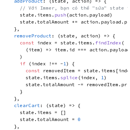
addProduct
: 
(
state, action
) =>
 {

// Với Immer, bạn có thể "sửa" state t
      state.
items
.
push
(action.
payload
)

      state.
totalAmount
 += action.
payload
.
pr
    },

removeProduct
: 
(
state, action
) =>
 {

const
 index = state.
items
.
findIndex
(

(
item
) =>
 item.
id
 === action.
payload
      )

if
 (index !== -
1
) {

const
 removedItem = state.
items
[inde
        state.
items
.
splice
(index, 
1
)

        state.
totalAmount
 -= removedItem.
pri
      }

    },

clearCart
: 
(
state
) =>
 {

      state.
items
 = []

      state.
totalAmount
 = 
0
    },
