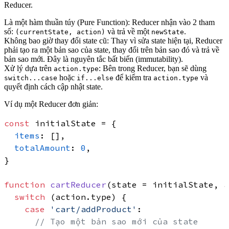
Reducer
.
Là một hàm thuần túy (Pure Function):
Reducer nhận vào 2 tham
số:
và trả về một
.
(currentState, action)
newState
Không bao giờ thay đổi state cũ:
Thay vì sửa state hiện tại, Reducer
phải tạo ra một bản sao của state, thay đổi trên bản sao đó và trả về
bản sao mới. Đây là nguyên tắc bất biến (immutability).
Xử lý dựa trên
:
Bên trong Reducer, bạn sẽ dùng
action.type
hoặc
để kiểm tra
và
switch...case
if...else
action.type
quyết định cách cập nhật state.
Ví dụ một Reducer đơn giản:
const
 initialState = {

items
: [],

totalAmount
: 
0
,

}

function
cartReducer
(
state = initialState, a
switch
 (action.
type
) {

case
'cart/addProduct'
:

// Tạo một bản sao mới của state