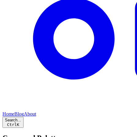
Home
Blog
About
Search...
Ctrl
K