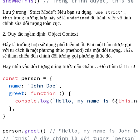
showMeThis
() 
// Trong trình duyệt, this sẽ l
Lưu ý trong "Strict Mode"
: Nếu bạn sử dụng
,
'use strict';
trong trường hợp này sẽ là
để tránh việc vô tình
this
undefined
chỉnh sửa đối tượng toàn cục.
2. Quy tắc ngầm định: Object Context
Đây là trường hợp sử dụng phổ biến nhất. Khi một hàm được gọi
với tư cách là một
phương thức (method)
của một đối tượng,
this
sẽ tham chiếu đến chính
đối tượng gọi phương thức đó
.
Hãy nhìn vào đối tượng đứng trước dấu chấm
. Đó chính là
!
.
this
const
 person = {

name
: 
'John Doe'
,

greet
: 
function
 (
) {

console
.
log
(
`Hello, my name is 
${
this
.na
  },

}

person.
greet
() 
// "Hello, my name is John Do
// `this` ở đây chính là đối tượng `person` 