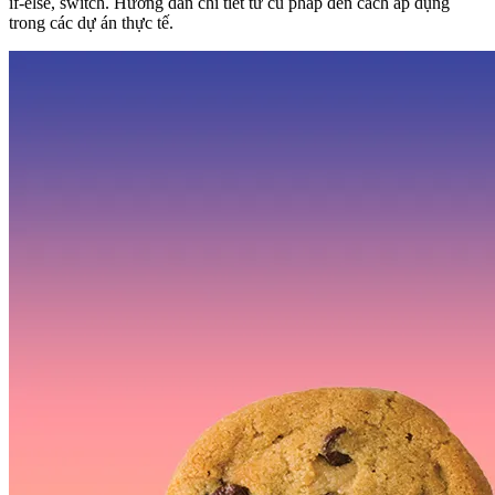
if-else, switch. Hướng dẫn chi tiết từ cú pháp đến cách áp dụng
trong các dự án thực tế.