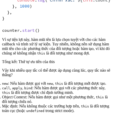
console
.
log
(
`Chính xác: 
${
this
.count}
`
    }, 
1000
)

  },

}

counter.
start
Vì sự tiện lợi này, hàm mũi tên là lựa chọn tuyệt vời cho các hàm
callback và trình xử lý sự kiện. Tuy nhiên,
không nên
sử dụng hàm
mũi tên cho các phương thức của đối tượng hoặc hàm tạo, vì khi đó
chúng sẽ không nhận
là đối tượng như mong đợi.
this
Tổng kết: Thứ tự ưu tiên của this
Vậy khi nhiều quy tắc có thể được áp dụng cùng lúc, quy tắc nào sẽ
thắng?
: Nếu hàm được gọi với
,
là đối tượng mới được tạo.
new
new
this
,
,
: Nếu hàm được gọi với các phương thức này,
call
apply
bind
là đối tượng được chỉ định tường minh.
this
Object Context
: Nếu hàm được gọi như một phương thức,
là
this
đối tượng chứa nó.
Mặc định
: Nếu không thuộc các trường hợp trên,
là đối tượng
this
toàn cục (hoặc
trong strict mode).
undefined