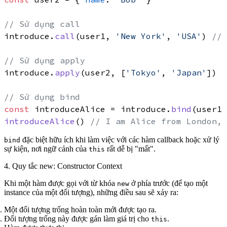
// Sử dụng call
introduce.
call
(user1, 
'New York'
, 
'USA'
) 
// 
// Sử dụng apply
introduce.
apply
(user2, [
'Tokyo'
, 
'Japan'
]) 
/
// Sử dụng bind
const
 introduceAlice = introduce.
bind
(user1,
introduceAlice
() 
// I am Alice from London, 
đặc biệt hữu ích khi làm việc với các hàm callback hoặc xử lý
bind
sự kiện, nơi ngữ cảnh của
rất dễ bị "mất".
this
4. Quy tắc new: Constructor Context
Khi một hàm được gọi với từ khóa
ở phía trước (để tạo một
new
instance của một đối tượng), những điều sau sẽ xảy ra:
Một đối tượng trống hoàn toàn mới được tạo ra.
Đối tượng trống này được gán làm giá trị cho
.
this