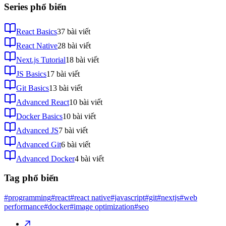
Series phổ biến
React Basics
37
bài viết
React Native
28
bài viết
Next.js Tutorial
18
bài viết
JS Basics
17
bài viết
Git Basics
13
bài viết
Advanced React
10
bài viết
Docker Basics
10
bài viết
Advanced JS
7
bài viết
Advanced Git
6
bài viết
Advanced Docker
4
bài viết
Tag phổ biến
#programming
#react
#react native
#javascript
#git
#nextjs
#web
performance
#docker
#image optimization
#seo