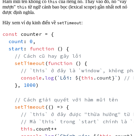
Hàm mũi tên không có
của riêng nó.
Thay vào đó, nó "vay
this
mượn"
từ
ngữ cảnh bao bọc (lexical scope)
gần nhất nơi nó
this
được định nghĩa.
Hãy xem ví dụ kinh điển về
:
setTimeout
const
 counter = {

count
: 
0
,

start
: 
function
 (
) {

// Cách cũ hay gây lỗi
setTimeout
(
function
 (
) {

// `this` ở đây là `window`, không phả
console
.
log
(
`Lỗi: 
${
this
.count}
`
) 
// N
    }, 
1000
)

// Cách giải quyết với hàm mũi tên
setTimeout
(
() =>
 {

// `this` ở đây được "thừa hưởng" từ h
// Mà `this` trong `start` chính là `c
this
.
count
++
