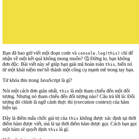
Bạn đã bao giờ viết một đoạn code và
chỉ để
console.log(this)
nhận về một kết quả không mong muốn? 🤔 Đừng lo, bạn không
đơn độc. Bài viết này sẽ giúp bạn giải mã hoàn toàn
, biến nó
this
từ một khái niệm mơ hồ thành một công cụ mạnh mẽ trong tay bạn.
Từ khóa this trong JavaScript là gì?
Nói một cách đơn giản nhất,
là một tham chiếu đến một đối
this
tượng
. Nhưng nó tham chiếu đến đối tượng nào? Câu trả lời là:
Đối
tượng đó chính là ngữ cảnh thực thi (execution context) của hàm
hiện tại
.
Đây là điểm mấu chốt: giá trị của
không được xác định tại thời
this
điểm hàm được viết, mà là tại
thời điểm hàm được gọi
. Cách bạn gọi
một hàm sẽ quyết định
là gì.
this