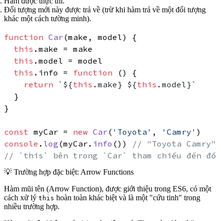
Hàm được thực thi.
Đối tượng mới này được trả về (trừ khi hàm trả về một đối tượng
khác một cách tường minh).
function
Car
(
make, model
) {

this
.
make
 = make

this
.
model
 = model

this
.
info
 = 
function
 (
) {

return
`
${
this
.make}
${
this
.model}
`
  }

}

const
 myCar = 
new
Car
(
'Toyota'
, 
'Camry'
console
.
log
(myCar.
info
()) 
// "Toyota Camry"
// `this` bên trong `Car` tham chiếu đến đối
💡 Trường hợp đặc biệt: Arrow Functions
Hàm mũi tên (Arrow Function), được giới thiệu trong ES6, có một
cách xử lý
hoàn toàn khác biệt và là một "cứu tinh" trong
this
nhiều trường hợp.