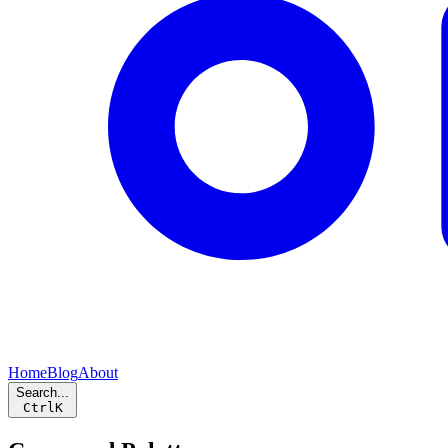
Home
Blog
About
Search...
Ctrl
K