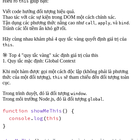
Hiểu rõ
giúp bạn:
this
Viết code hướng đối tượng hiệu quả.
Thao tác với các sự kiện trong DOM một cách chính xác.
Tận dụng các phương thức nâng cao như
,
, và
.
call
apply
bind
Tránh các lỗi tiềm ẩn khó gỡ rối.
Hãy cùng nhau khám phá 4 quy tắc vàng quyết định giá trị của
.
this
🎯 Top 4 "quy tắc vàng" xác định giá trị của this
1. Quy tắc mặc định: Global Context
Khi một hàm được gọi một cách độc lập (không phải là phương
thức của một đối tượng),
sẽ tham chiếu đến đối tượng toàn
this
cục.
Trong trình duyệt, đó là đối tượng
.
window
Trong môi trường Node.js, đó là đối tượng
.
global
function
showMeThis
(
) {

console
.
log
(
this
)

}
