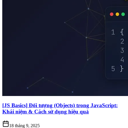
[JS Basics] Đối tượng (Objects) trong JavaScript:
Khái niệm & Cách sử dụng hiệu quả
18 tháng 9, 2025