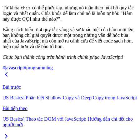
Từ khóa
có thể phức tạp, nhưng nó tuân theo một bộ quy tắc
this
logic và nhất quán. Chìa khóa để làm chủ nó là luôn tự hỏi:
"Hàm
này được GỌI như thế nào?"
.
Bằng cách hiểu rõ 4 quy tắc vàng và sự khác biệt của hàm mũi tên,
bạn không chỉ giải quyết được một trong những vấn đề hóc búa
nhất của JavaScript mà còn mở ra cánh cửa để viết code sạch hơn,
hiệu quả hơn và dễ bảo trì hơn.
Chúc bạn thành công trên hành trình chinh phục JavaScript!
#javascript
#programming
Bài trước
[JS Basics] Phân biệt Shallow Copy và Deep Copy trong JavaScript
Bài tiếp theo
[JS Basics] Thao tác DOM với JavaScript: Hướng dẫn chi tiết cho
người mới