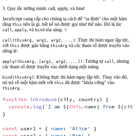
3. Quy tắc tường minh: call, apply, và bind
JavaScript cung cấp cho chúng ta cách để "ra lệnh" cho một hàm
rằng
nên là gì, bất kể nó được gọi như thế nào. Đó là lúc
this
,
, và
tỏa sáng. ✨
call
apply
bind
: Thực thi hàm ngay lập tức,
call(thisArg, arg1, arg2, ...)
với
được gán bằng
và các tham số được truyền vào
this
thisArg
riêng lẻ.
: Tương tự
, nhưng
apply(thisArg, [arg1, arg2, ...])
call
các tham số được truyền vào dưới dạng một mảng.
: Không thực thi hàm ngay lập tức. Thay vào đó,
bind(thisArg)
nó
trả về một hàm mới
với
đã được "khóa cứng" vào
this
.
thisArg
function
introduce
(
city, country
) {

console
.
log
(
`I am 
${
this
.name}
 from 
${city
}

const
 user1 = { 
name
: 
'Alice'
const
 user2 = { 
name
: 
'Bob'
 }
