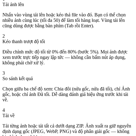
Tải ảnh lên
Nhấn vào vùng tải lên hoặc kéo thả file vào đó. Bạn có thể chọn
nhiều ảnh cùng lúc (tối đa 50) để làm tối hàng loạt. Vùng tải lên
cũng dùng được bằng bàn phím (Tab rồi Enter).
2
Kéo thanh trượt độ tối
Điều chỉnh mức độ tối từ 0% đến 80% (bước 5%). Mọi ảnh được
xem trước trực tiếp ngay lập tức — không cần bấm nút áp dụng,
không phải chờ xử lý.
3
So sánh kết quả
Chọn giữa ba chế độ xem: Chia đôi (nửa gốc, nửa đã tối), chỉ Ảnh
gốc, hoặc chỉ ảnh Đã tối. Dễ dàng đánh giá hiệu ứng trước khi tải
về.
4
Tải về
Tải từng ảnh hoặc tải tất cả dưới dạng ZIP. Ảnh xuất ra giữ nguyên
định dạng gốc (JPEG, WebP, PNG) và độ phân giải gốc — không