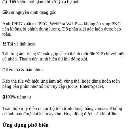
độ. Tiết kiệm thời gian khi xử lý cả bộ ảnh.
🖼️
Giữ nguyên định dạng gốc
Ảnh JPEG xuất ra JPEG, WebP ra WebP — không ép sang PNG
nên không bị phình dung lượng. Độ phân giải gốc luôn được bảo
toàn.
💾
Tải về linh hoạt
Tải từng ảnh riêng lẻ hoặc gộp tất cả thành một file ZIP chỉ với một
cú nhấp. Thanh tiến trình hiển thị khi đóng gói.
🖱️
Kéo thả & bàn phím
Kéo thả file với hiệu ứng làm nổi vùng thả, hoặc dùng hoàn toàn
bằng bàn phím nhờ hỗ trợ truy cập (focus, Enter/Space).
🔒
100% riêng tư
Toàn bộ xử lý diễn ra cục bộ trên trình duyệt bằng canvas. Không
có ảnh nào được tải lên máy chủ. Hoạt động được cả khi offline.
Ứng dụng phổ biến