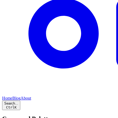
Home
Blog
About
Search...
Ctrl
K