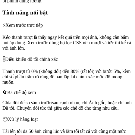
bị phình dung lượng.
Tính năng nổi bật
⚡
Xem trước trực tiếp
Kéo thanh trượt là thấy ngay kết quả trên mọi ảnh, không cần bấm
nút áp dụng. Xem trước dùng bộ lọc CSS nên mượt và tức thì kể cả
với ảnh lớn.
🎚️
Điều khiển độ tối chính xác
Thanh trượt từ 0% (không đổi) đến 80% (rất tối) với bước 5%, kèm
chỉ số phần trăm rõ ràng để bạn lặp lại chính xác mức độ mong
muốn.
🔄
Ba chế độ xem
Chia đôi để so sánh trước/sau cạnh nhau, chỉ Ảnh gốc, hoặc chỉ ảnh
Đã tối. Chuyển đổi tức thì giữa các chế độ cho từng nhu cầu.
📦
Xử lý hàng loạt
Tải lên tối đa 50 ảnh cùng lúc và làm tối tất cả với cùng một mức