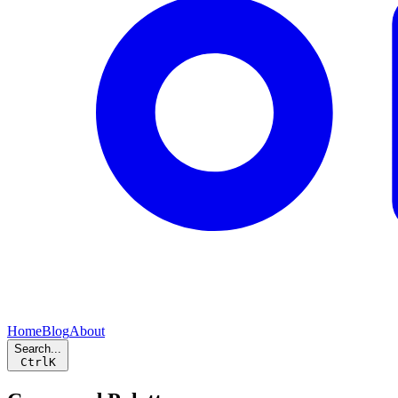
Home
Blog
About
Search...
Ctrl
K