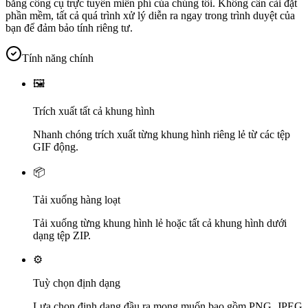
bằng công cụ trực tuyến miễn phí của chúng tôi. Không cần cài đặt
phần mềm, tất cả quá trình xử lý diễn ra ngay trong trình duyệt của
bạn để đảm bảo tính riêng tư.
Tính năng chính
🖼️
Trích xuất tất cả khung hình
Nhanh chóng trích xuất từng khung hình riêng lẻ từ các tệp
GIF động.
📦
Tải xuống hàng loạt
Tải xuống từng khung hình lẻ hoặc tất cả khung hình dưới
dạng tệp ZIP.
⚙️
Tuỳ chọn định dạng
Lựa chọn định dạng đầu ra mong muốn bao gồm PNG, JPEG