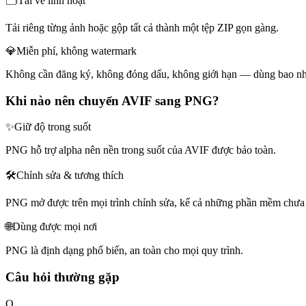
🗂️
Tải về linh hoạt
Tải riêng từng ảnh hoặc gộp tất cả thành một tệp ZIP gọn gàng.
💎
Miễn phí, không watermark
Không cần đăng ký, không đóng dấu, không giới hạn — dùng bao nhi
Khi nào nên chuyển AVIF sang PNG?
✨
Giữ độ trong suốt
PNG hỗ trợ alpha nên nền trong suốt của AVIF được bảo toàn.
🛠️
Chỉnh sửa & tương thích
PNG mở được trên mọi trình chỉnh sửa, kể cả những phần mềm chưa
🌐
Dùng được mọi nơi
PNG là định dạng phổ biến, an toàn cho mọi quy trình.
Câu hỏi thường gặp
Q