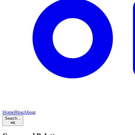
Home
Blog
About
Search...
⌘
K