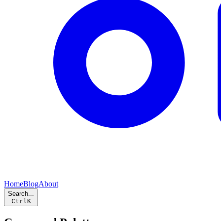
Home
Blog
About
Search...
Ctrl
K