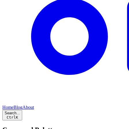
Home
Blog
About
Search...
Ctrl
K