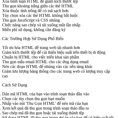
Xóa bình luận HTML để giảm kích thước tệp
Thu gọn khoảng trắng giữa các thẻ HTML
Xóa thuộc tính trống để có mã sạch hơn
Tùy chọn xóa các thẻ HTML không bắt buộc
Thu gọn JavaScript và CSS nhúng
Chức năng sao chép và tải xuống một lần nhấp
Miễn phí sử dụng, không cần đăng ký
Các Trường Hợp Sử Dụng Phổ Biến
Tối ưu hóa HTML để trang web tải nhanh hơn
Giảm kích thước tệp để cải thiện hiệu suất trên thiết bị di động
Chuẩn bị HTML cho việc triển khai sản phẩm
Thu gọn mẫu email HTML cho các ứng dụng email
Nén các đoạn HTML để nhúng vào các nền tảng khác
Giảm lưu lượng băng thông cho các trang web có lượng truy cập
cao
Cách Sử Dụng
Dán mã HTML của bạn vào trình soạn thảo đầu vào
Chọn các tùy chọn thu gọn bạn muốn
Nhấp vào nút 'Thu Gọn HTML' để nén mã của bạn
Xem kết quả đã thu gọn trong trình soạn thảo đầu ra
Sao chép mã đã thu gọn hoặc tải xuống thành tệp
Sử dụng HTML đã thu gọn trong dự án của bạn để có hiệu suất tốt