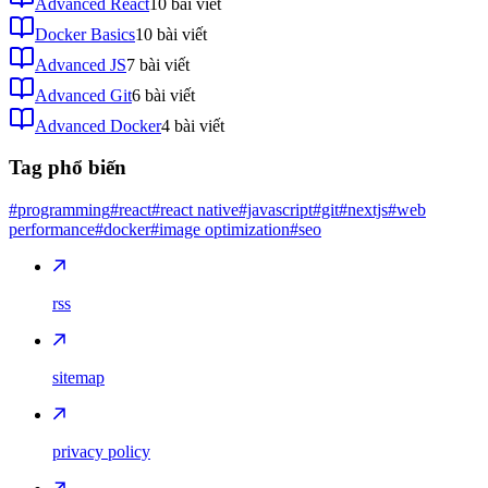
Advanced React
10
bài viết
Docker Basics
10
bài viết
Advanced JS
7
bài viết
Advanced Git
6
bài viết
Advanced Docker
4
bài viết
Tag phổ biến
#programming
#react
#react native
#javascript
#git
#nextjs
#web
performance
#docker
#image optimization
#seo
rss
sitemap
privacy policy