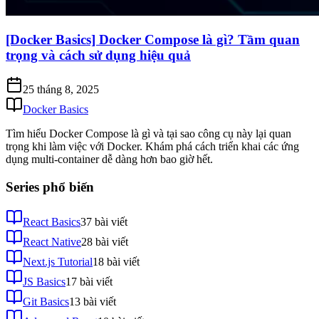
[Docker Basics] Docker Compose là gì? Tầm quan
trọng và cách sử dụng hiệu quả
25 tháng 8, 2025
Docker Basics
Tìm hiểu Docker Compose là gì và tại sao công cụ này lại quan
trọng khi làm việc với Docker. Khám phá cách triển khai các ứng
dụng multi-container dễ dàng hơn bao giờ hết.
Series phổ biến
React Basics
37
bài viết
React Native
28
bài viết
Next.js Tutorial
18
bài viết
JS Basics
17
bài viết
Git Basics
13
bài viết