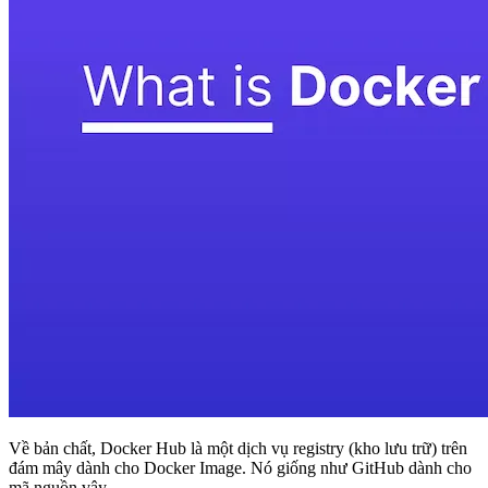
Về bản chất,
Docker Hub là một dịch vụ registry (kho lưu trữ) trên
đám mây dành cho Docker Image
. Nó giống như GitHub dành cho
mã nguồn vậy.