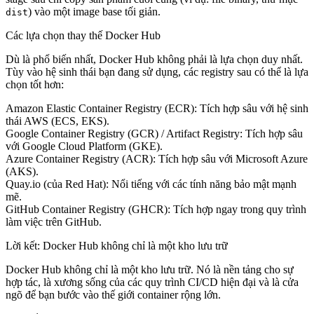
) vào một image base tối giản.
dist
Các lựa chọn thay thế Docker Hub
Dù là phổ biến nhất, Docker Hub không phải là lựa chọn duy nhất.
Tùy vào hệ sinh thái bạn đang sử dụng, các registry sau có thể là lựa
chọn tốt hơn:
Amazon Elastic Container Registry (ECR):
Tích hợp sâu với hệ sinh
thái AWS (ECS, EKS).
Google Container Registry (GCR) / Artifact Registry:
Tích hợp sâu
với Google Cloud Platform (GKE).
Azure Container Registry (ACR):
Tích hợp sâu với Microsoft Azure
(AKS).
Quay.io (của Red Hat):
Nổi tiếng với các tính năng bảo mật mạnh
mẽ.
GitHub Container Registry (GHCR):
Tích hợp ngay trong quy trình
làm việc trên GitHub.
Lời kết: Docker Hub không chỉ là một kho lưu trữ
Docker Hub không chỉ là một kho lưu trữ. Nó là nền tảng cho sự
hợp tác, là xương sống của các quy trình CI/CD hiện đại và là cửa
ngõ để bạn bước vào thế giới container rộng lớn.