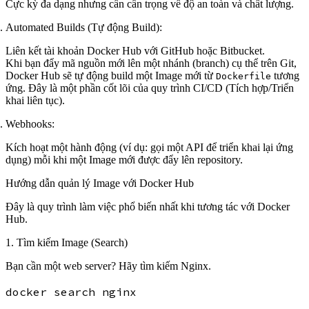
Cực kỳ đa dạng nhưng cần cẩn trọng về độ an toàn và chất lượng.
Automated Builds (Tự động Build):
Liên kết tài khoản Docker Hub với GitHub hoặc Bitbucket.
Khi bạn đẩy mã nguồn mới lên một nhánh (branch) cụ thể trên Git,
Docker Hub sẽ tự động build một Image mới từ
tương
Dockerfile
ứng. Đây là một phần cốt lõi của quy trình CI/CD (Tích hợp/Triển
khai liên tục).
Webhooks:
Kích hoạt một hành động (ví dụ: gọi một API để triển khai lại ứng
dụng) mỗi khi một Image mới được đẩy lên repository.
Hướng dẫn quản lý Image với Docker Hub
Đây là quy trình làm việc phổ biến nhất khi tương tác với Docker
Hub.
1. Tìm kiếm Image (Search)
Bạn cần một web server? Hãy tìm kiếm Nginx.