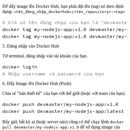
Để đẩy image lên Docker Hub, bạn phải đặt tên (tag) nó theo định
dạng:
<tên_đăng_nhập_dockerhub>/<tên_repository>:<tag>
# Giả sử tên đăng nhập của bạn là "devmaster
docker tag my-nodejs-app:v1.0 devmaster/my-n
docker tag my-nodejs-app:v1.0 devmaster/my-n
5. Đăng nhập vào Docker Hub
Từ terminal, đăng nhập vào tài khoản của bạn.
# Nhập username và password của bạn
6. Đẩy Image lên Docker Hub (Push)
Chia sẻ "bản thiết kế" của bạn với thế giới (hoặc với team của bạn).
docker push devmaster/my-nodejs-app:v1.0

Bây giờ, bất kỳ ai (hoặc server nào) cũng có thể chạy lệnh
docker
để sử dụng image của
pull devmaster/my-nodejs-app:v1.0