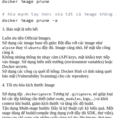
docker image prune

# Xóa mạnh tay hơn: xóa tất cả image không đ
3. Bảo mật là trên hết
Luôn ưu tiên Official Images.
Sử dụng các image base tối giản:
Bắt đầu với các image như
thay vì
đầy đủ. Image càng nhỏ, bề mặt tấn công
alpine
ubuntu
càng ít.
Không nhúng thông tin nhạy cảm
(API keys, mật khẩu) trực tiếp
vào Image. Sử dụng biến môi trường (environment variables) hoặc
Docker secrets.
Sử dụng các công cụ quét lỗ hổng:
Docker Hub có tính năng quét
bảo mật (Vulnerability Scanning) cho các repository.
4. Tối ưu hóa kích thước Image
Sử dụng tệp
:
Tương tự
, nó giúp loại
.dockerignore
.gitignore
bỏ các tệp không cần thiết (như
, logs,...) ra khỏi
node_modules
context khi build, giảm kích thước và tăng tốc độ build.
Tận dụng Multi-stage builds:
Đây là kỹ thuật cực kỳ hiệu quả. Một
stage dùng để build/compile ứng dụng (với đầy đủ SDK, thư viện),
stage sau chỉ copy sản phẩm cuối cùng (ví dụ: file binary, thư mục