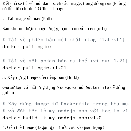
Kết quả sẽ trả về một danh sách các image, trong đó
(không
nginx
có tiền tố) chính là Official Image.
2. Tải Image về máy (Pull)
Sau khi tìm được image ưng ý, bạn tải nó về máy cục bộ.
# Tải về phiên bản mới nhất (tag 'latest')
docker pull nginx

# Tải về một phiên bản cụ thể (ví dụ: 1.21)
3. Xây dựng Image của riêng bạn (Build)
Giả sử bạn có một ứng dụng Node.js và một
để đóng
Dockerfile
gói nó.
# Xây dựng image từ Dockerfile trong thư mục
# và đặt tên là my-nodejs-app với tag là v1.
4. Gắn thẻ Image (Tagging) - Bước cực kỳ quan trọng!