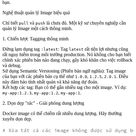
bạn.
Nghệ thuật quản lý Image hiệu quả
Chỉ biết
và
là chưa đủ. Một kỹ sư chuyên nghiệp cần
pull
push
quản lý Image một cách thông minh.
1. Chiến lược Tagging thông minh
Đừng lạm dụng tag
:
Tag
rất tiện lợi nhưng cũng
:latest
latest
rất nguy hiểm trong môi trường production. Nó không cho bạn biết
chính xác phiên bản nào đang chạy, gây khó khăn cho việc rollback
và debug.
Sử dụng Semantic Versioning (Phiên bản ngữ nghĩa):
Tag image
của bạn với các phiên bản cụ thể như
,
,
. Điều
1.0.0
1.2.5
2.0.1
này đảm bảo tính nhất quán và khả năng dự đoán.
Kết hợp các tag:
Bạn có thể gắn nhiều tag cho một image. Ví dụ:
,
,
.
my-app:1.2.3
my-app:1.2
my-app:1
2. Dọn dẹp "rác" - Giải phóng dung lượng
Docker image có thể chiếm rất nhiều dung lượng. Hãy thường
xuyên dọn dẹp.
# Xóa tất cả các image không được sử dụng bở