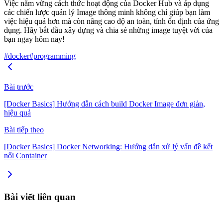
Việc nắm vững cách thức hoạt động của Docker Hub và áp dụng
các chiến lược quản lý Image thông minh không chỉ giúp bạn làm
việc hiệu quả hơn mà còn nâng cao độ an toàn, tính ổn định của ứng
dụng. Hãy bắt đầu xây dựng và chia sẻ những image tuyệt vời của
bạn ngay hôm nay!
#docker
#programming
Bài trước
[Docker Basics] Hướng dẫn cách build Docker Image đơn giản,
hiệu quả
Bài tiếp theo
[Docker Basics] Docker Networking: Hướng dẫn xử lý vấn đề kết
nối Container
Bài viết liên quan