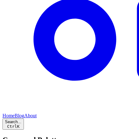
Home
Blog
About
Search...
Ctrl
K