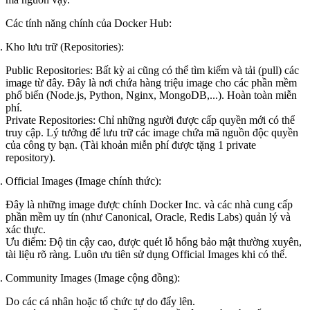
Các tính năng chính của Docker Hub:
Kho lưu trữ (Repositories):
Public Repositories:
Bất kỳ ai cũng có thể tìm kiếm và tải (pull) các
image từ đây. Đây là nơi chứa hàng triệu image cho các phần mềm
phổ biến (Node.js, Python, Nginx, MongoDB,...). Hoàn toàn miễn
phí.
Private Repositories:
Chỉ những người được cấp quyền mới có thể
truy cập. Lý tưởng để lưu trữ các image chứa mã nguồn độc quyền
của công ty bạn. (Tài khoản miễn phí được tặng 1 private
repository).
Official Images (Image chính thức):
Đây là những image được chính Docker Inc. và các nhà cung cấp
phần mềm uy tín (như Canonical, Oracle, Redis Labs) quản lý và
xác thực.
Ưu điểm:
Độ tin cậy cao, được quét lỗ hổng bảo mật thường xuyên,
tài liệu rõ ràng.
Luôn ưu tiên sử dụng Official Images khi có thể.
Community Images (Image cộng đồng):
Do các cá nhân hoặc tổ chức tự do đẩy lên.