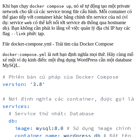
Khi bạn chạy
, nó sẽ tự động tạo một private
docker compose up
network cho tất cả các service trong file cấu hình. Mỗi container có
thể giao tiếp với container khác bằng chính tên service của nó (ví
dụ: service
có thể kết nối tới service
thông qua hostname
web
db
). Bạn không cần phải lo lắng về việc quản lý địa chỉ IP hay các
db
flag
phức tạp.
--link
File docker-compose.yml - Trái tim của Docker Compose
là nơi bạn định nghĩa mọi thứ. Hãy cùng mổ
docker-compose.yml
xẻ một ví dụ kinh điển: một ứng dụng WordPress cần một database
MySQL.
# Phiên bản cú pháp của Docker Compose
version:
'3.8'
# Nơi định nghĩa các container, được gọi là 
services:
# Service thứ nhất: Database
db:
image:
mysql:8.0
# Sử dụng image chính t
container_name:
wordpress_db
# Đặt tên c