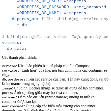
WORDPRESS_DB_USER:
wordpress
WORDPRESS_DB_PASSWORD:
user_password
WORDPRESS_DB_NAME:
wordpress
depends_on:
# Chỉ khởi động service này 
-
db
# Nơi định nghĩa các volume được quản lý bởi
volumes:
db_data:
Các thành phần chính:
: Khai báo phiên bản cú pháp của file Compose.
version
: "Linh hồn" của file, nơi bạn định nghĩa các container sẽ
services
chạy.
,
: Tên các service của bạn. Tên này cũng đóng vai trò
db
wordpress
là hostname trong mạng nội bộ.
: Chỉ định Docker image sẽ được sử dụng để tạo container.
image
: Ánh xạ cổng giữa máy host và container.
ports
: Đảm bảo dữ liệu (như database) không bị mất khi
volumes
container được tạo lại.
: Cung cấp các biến môi trường cho container.
environment
: Xác định thứ tự khởi động giữa các service.
depends_on