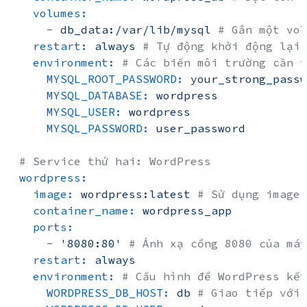
volumes:
-
db_data:/var/lib/mysql
# Gắn một vol
restart:
always
# Tự động khởi động lại 
environment:
# Các biến môi trường cần t
MYSQL_ROOT_PASSWORD:
your_strong_passw
MYSQL_DATABASE:
wordpress
MYSQL_USER:
wordpress
MYSQL_PASSWORD:
user_password
# Service thứ hai: WordPress
wordpress:
image:
wordpress:latest
# Sử dụng image 
container_name:
wordpress_app
ports:
-
'8080:80'
# Ánh xạ cổng 8080 của máy
restart:
always
environment:
# Cấu hình để WordPress kết
WORDPRESS_DB_HOST:
db
# Giao tiếp với 