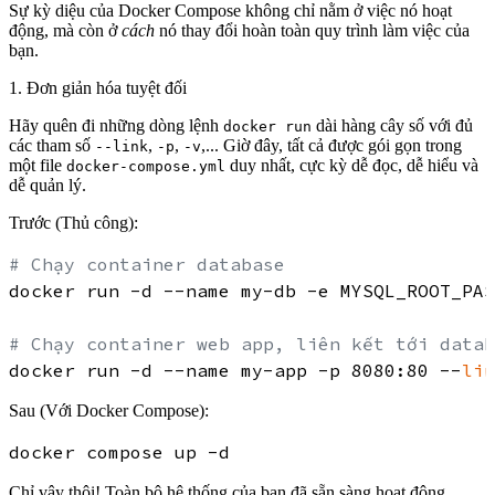
Sự kỳ diệu của Docker Compose không chỉ nằm ở việc nó hoạt
động, mà còn ở
cách
nó thay đổi hoàn toàn quy trình làm việc của
bạn.
1.
Đơn giản hóa tuyệt đối
Hãy quên đi những dòng lệnh
dài hàng cây số với đủ
docker run
các tham số
,
,
,... Giờ đây, tất cả được gói gọn trong
--link
-p
-v
một file
duy nhất, cực kỳ dễ đọc, dễ hiểu và
docker-compose.yml
dễ quản lý.
Trước (Thủ công):
# Chạy container database
docker run -d --name my-db -e MYSQL_ROOT_PAS
# Chạy container web app, liên kết tới datab
docker run -d --name my-app -p 8080:80 --
lin
Sau (Với Docker Compose):
Chỉ vậy thôi! Toàn bộ hệ thống của bạn đã sẵn sàng hoạt động.