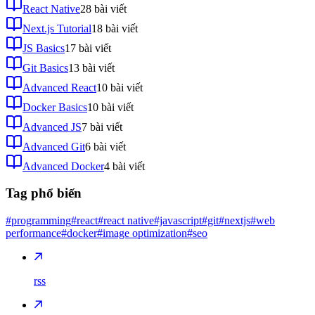
React Native
28
bài viết
Next.js Tutorial
18
bài viết
JS Basics
17
bài viết
Git Basics
13
bài viết
Advanced React
10
bài viết
Docker Basics
10
bài viết
Advanced JS
7
bài viết
Advanced Git
6
bài viết
Advanced Docker
4
bài viết
Tag phổ biến
#programming
#react
#react native
#javascript
#git
#nextjs
#web
performance
#docker
#image optimization
#seo
rss