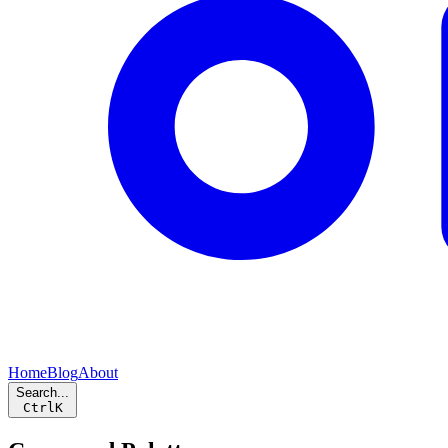
Home
Blog
About
Search...
Ctrl
K