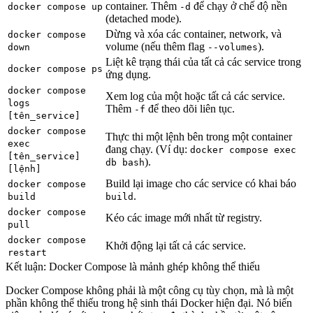
container. Thêm
để chạy ở chế độ nền
docker compose up
-d
(detached mode).
Dừng và xóa các container, network, và
docker compose
volume (nếu thêm flag
).
down
--volumes
Liệt kê trạng thái của tất cả các service trong
docker compose ps
ứng dụng.
docker compose
Xem log của một hoặc tất cả các service.
logs
Thêm
để theo dõi liên tục.
-f
[tên_service]
docker compose
Thực thi một lệnh bên trong một container
exec
đang chạy. (Ví dụ:
docker compose exec
[tên_service]
).
db bash
[lệnh]
Build lại image cho các service có khai báo
docker compose
.
build
build
docker compose
Kéo các image mới nhất từ registry.
pull
docker compose
Khởi động lại tất cả các service.
restart
Kết luận: Docker Compose là mảnh ghép không thể thiếu
Docker Compose
không phải là một công cụ tùy chọn, mà là một
phần không thể thiếu trong hệ sinh thái Docker hiện đại. Nó biến