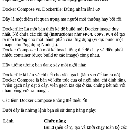
Docker Compose vs. Dockerfile: Đừng nhầm lẫn! 🤝
Đây là một điểm rất quan trọng mà người mới thường hay bối rối.
Dockerfile:
Là một
bản thiết kế
để build một
Docker image duy
nhất
. Nó chứa các chỉ thị (instructions) như
,
,
để tạo
FROM
COPY
RUN
ra môi trường cho một thành phần của ứng dụng (ví dụ: build một
image cho ứng dụng Node.js).
Docker Compose:
Là một
kế hoạch tổng thể
để chạy và điều phối
nhiều container
(được build từ các image) cùng nhau.
Hãy tưởng tượng bạn đang xây một ngôi nhà:
Dockerfile
là bản vẽ chi tiết cho
viên gạch
(làm sao để tạo ra nó).
Docker Compose
là bản vẽ kiến trúc của
cả ngôi nhà
, chỉ định rằng
"viên gạch này đặt ở đây, viên gạch kia đặt ở kia, chúng kết nối với
nhau bằng vữa xi măng".
Các lệnh Docker Compose không thể thiếu 🚀
Dưới đây là những lệnh bạn sẽ sử dụng hàng ngày:
Lệnh
Chức năng
Build (nếu cần), tạo và khởi chạy toàn bộ các