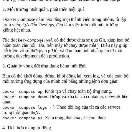
2.
Môi trường nhất quán, phát triển hiệu quả
Docker Compose đảm bảo rằng mọi thành viên trong nhóm, từ lập
trình viên, QA đến DevOps, đều làm việc trên một môi trường
giống hệt nhau.
File
có thể được chia sẻ qua Git, giúp loại bỏ
docker-compose.yml
hoàn toàn câu nói "Ủa, trên máy tớ chạy được mà!". Điều này giúp
tiết kiệm vô số thời gian gỡ lỗi và đảm bảo tính nhất quán từ môi
trường development đến production.
3.
Quản lý vòng đời ứng dụng bằng một lệnh
Bạn có thể khởi động, dừng, khởi động lại, xem log, và xóa toàn bộ
môi trường ứng dụng của mình chỉ bằng những lệnh đơn giản:
: Khởi tạo và chạy toàn bộ ứng dụng.
docker compose up
: Dừng và xóa tất cả container, network liên
docker compose down
quan.
: Theo dõi log của tất cả các service
docker compose logs -f
trong thời gian thực.
: Xem trạng thái của các container.
docker compose ps
4.
Tích hợp mạng tự động