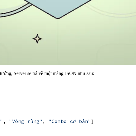
tướng, Server sẽ trả về một mảng JSON như sau:
"
,
"Vòng rừng"
,
"Combo cơ bản"
]