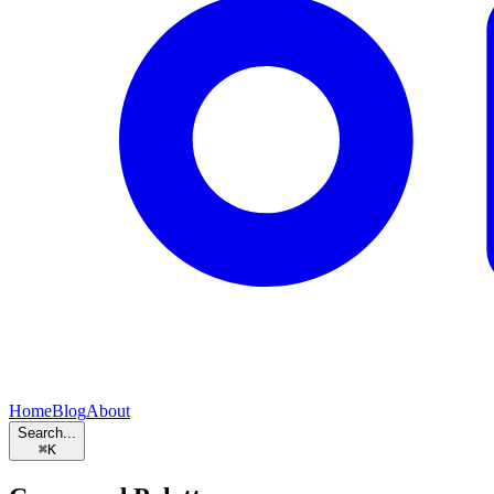
Home
Blog
About
Search...
⌘
K