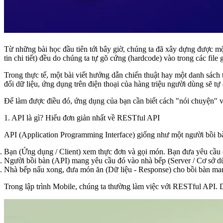
Từ những bài học đầu tiên tới bây giờ, chúng ta đã xây dựng được mộ
tin chi tiết) đều do chúng ta tự gõ cứng (hardcode) vào trong các file 
Trong thực tế, một bài viết hướng dẫn chiến thuật hay một danh sách
đổi dữ liệu, ứng dụng trên điện thoại của hàng triệu người dùng sẽ tự
Để làm được điều đó, ứng dụng của bạn cần biết cách "nói chuyện" v
1. API là gì? Hiểu đơn giản nhất về RESTful API
API (Application Programming Interface)
giống như một người bồi bà
Bạn (Ứng dụng / Client) xem thực đơn và gọi món. Bạn đưa yêu cầu 
Người bồi bàn (API) mang yêu cầu đó vào nhà bếp (Server / Cơ sở dữ
Nhà bếp nấu xong, đưa món ăn (Dữ liệu - Response) cho bồi bàn mang
Trong lập trình Mobile, chúng ta thường làm việc với
RESTful API
. 