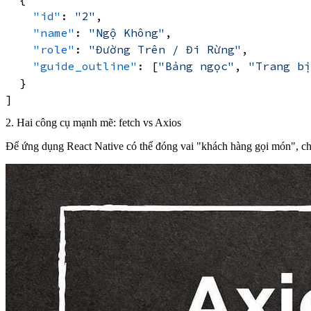
"id"
:
"2"
,
"name"
:
"Ngộ Không"
,
"role"
:
"Đường Trên / Đi Rừng"
,
"guide_outline"
:
[
"Bảng ngọc"
,
"Trang bị
}
]
2. Hai công cụ mạnh mẽ: fetch vs Axios
Để ứng dụng React Native có thể đóng vai "khách hàng gọi món", ch