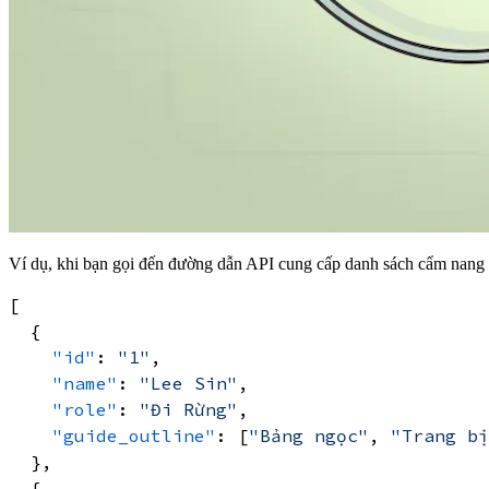
Ví dụ, khi bạn gọi đến đường dẫn API cung cấp danh sách cẩm nang 
[
{
"id"
:
"1"
,
"name"
:
"Lee Sin"
,
"role"
:
"Đi Rừng"
,
"guide_outline"
:
[
"Bảng ngọc"
,
"Trang bị
}
,
{