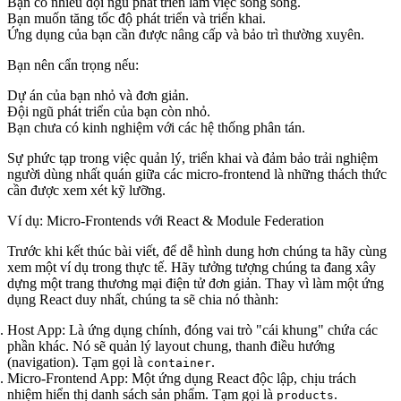
Bạn có nhiều đội ngũ phát triển làm việc song song.
Bạn muốn tăng tốc độ phát triển và triển khai.
Ứng dụng của bạn cần được nâng cấp và bảo trì thường xuyên.
Bạn nên cẩn trọng nếu:
Dự án của bạn nhỏ và đơn giản.
Đội ngũ phát triển của bạn còn nhỏ.
Bạn chưa có kinh nghiệm với các hệ thống phân tán.
Sự phức tạp trong việc quản lý, triển khai và đảm bảo trải nghiệm
người dùng nhất quán giữa các micro-frontend là những thách thức
cần được xem xét kỹ lưỡng.
Ví dụ: Micro-Frontends với React & Module Federation
Trước khi kết thúc bài viết, để dễ hình dung hơn chúng ta hãy cùng
xem một ví dụ trong thực tế. Hãy tưởng tượng chúng ta đang xây
dựng một trang thương mại điện tử đơn giản. Thay vì làm một ứng
dụng React duy nhất, chúng ta sẽ chia nó thành:
Host App:
Là ứng dụng chính, đóng vai trò "cái khung" chứa các
phần khác. Nó sẽ quản lý layout chung, thanh điều hướng
(navigation). Tạm gọi là
.
container
Micro-Frontend App:
Một ứng dụng React độc lập, chịu trách
nhiệm hiển thị danh sách sản phẩm. Tạm gọi là
.
products