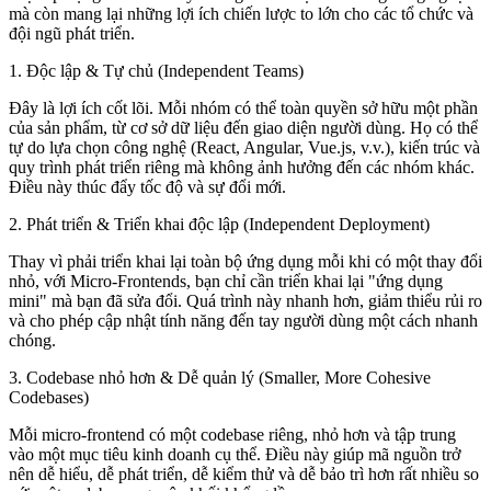
mà còn mang lại những lợi ích chiến lược to lớn cho các tổ chức và
đội ngũ phát triển.
1. Độc lập & Tự chủ (Independent Teams)
Đây là lợi ích cốt lõi. Mỗi nhóm có thể toàn quyền sở hữu một phần
của sản phẩm, từ cơ sở dữ liệu đến giao diện người dùng. Họ có thể
tự do lựa chọn công nghệ (React, Angular, Vue.js, v.v.), kiến trúc và
quy trình phát triển riêng mà không ảnh hưởng đến các nhóm khác.
Điều này thúc đẩy tốc độ và sự đổi mới.
2. Phát triển & Triển khai độc lập (Independent Deployment)
Thay vì phải triển khai lại toàn bộ ứng dụng mỗi khi có một thay đổi
nhỏ, với Micro-Frontends, bạn chỉ cần triển khai lại "ứng dụng
mini" mà bạn đã sửa đổi. Quá trình này nhanh hơn, giảm thiểu rủi ro
và cho phép cập nhật tính năng đến tay người dùng một cách nhanh
chóng.
3. Codebase nhỏ hơn & Dễ quản lý (Smaller, More Cohesive
Codebases)
Mỗi micro-frontend có một codebase riêng, nhỏ hơn và tập trung
vào một mục tiêu kinh doanh cụ thể. Điều này giúp mã nguồn trở
nên dễ hiểu, dễ phát triển, dễ kiểm thử và dễ bảo trì hơn rất nhiều so