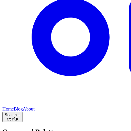
Home
Blog
About
Search...
Ctrl
K