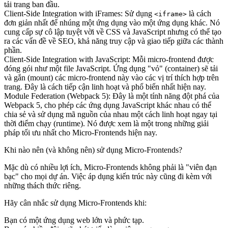
tải trang ban đầu.
Client-Side Integration with iFrames:
Sử dụng
là cách
<iframe>
đơn giản nhất để nhúng một ứng dụng vào một ứng dụng khác. Nó
cung cấp sự cô lập tuyệt vời về CSS và JavaScript nhưng có thể tạo
ra các vấn đề về SEO, khả năng truy cập và giao tiếp giữa các thành
phần.
Client-Side Integration with JavaScript:
Mỗi micro-frontend được
đóng gói như một file JavaScript. Ứng dụng "vỏ" (container) sẽ tải
và gắn (mount) các micro-frontend này vào các vị trí thích hợp trên
trang. Đây là cách tiếp cận linh hoạt và phổ biến nhất hiện nay.
Module Federation (Webpack 5):
Đây là một tính năng đột phá của
Webpack 5, cho phép các ứng dụng JavaScript khác nhau có thể
chia sẻ và sử dụng mã nguồn của nhau một cách linh hoạt ngay tại
thời điểm chạy (runtime). Nó được xem là một trong những giải
pháp tối ưu nhất cho Micro-Frontends hiện nay.
Khi nào nên (và không nên) sử dụng Micro-Frontends?
Mặc dù có nhiều lợi ích, Micro-Frontends không phải là "viên đạn
bạc" cho mọi dự án. Việc áp dụng kiến trúc này cũng đi kèm với
những thách thức riêng.
Hãy cân nhắc sử dụng Micro-Frontends khi:
Bạn có một ứng dụng web lớn và phức tạp.