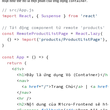
hoạt như thể nó là một phần của ứng dụng
.
container
// src/App.js
import
React
, { 
Suspense
 } 
from
'react'
// Tải động component từ remote 'products'
const
RemoteProductListPage
 = 
React
.
lazy
(

() =>
import
(
'products/ProductListPage'
),

)

const
App
 = (
) => {

return
 (

<
div
>
<
h1
>
Đây là ứng dụng Vỏ (Container)
</
h1
<
nav
>
<
a
href
=
"/"
>
Trang Chủ
</
a
>
 | 
<
a
href
=
</
nav
>
<
hr
 />
<
h2
>
Nội dung của Micro-Frontend sẽ hiể