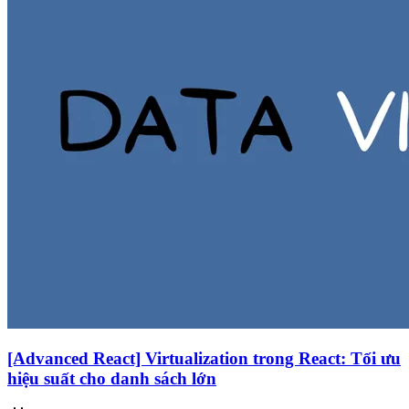
[Advanced React] Virtualization trong React: Tối ưu
hiệu suất cho danh sách lớn