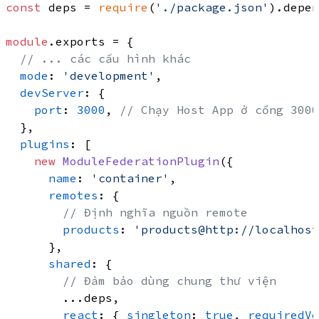
const
 deps = 
require
(
'./package.json'
).
depen
module
.
exports
 = {

// ... các cấu hình khác
mode
: 
'development'
,

devServer
: {

port
: 
3000
, 
// Chạy Host App ở cổng 3000
  },

plugins
: [

new
ModuleFederationPlugin
({

name
: 
'container'
,

remotes
: {

// Định nghĩa nguồn remote
products
: 
'products@http://localhost
      },

shared
: {

// Đảm bảo dùng chung thư viện
        ...deps,

react
: { 
singleton
: 
true
, 
requiredVe