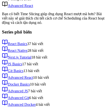
Advanced React
Bạn có biết Time Slicing giúp ứng dụng React mượt mà hơn? Bài
viết này sẽ giải thích chi tiết cách cơ chế Scheduling của React hoạt
động và cách tận dụng nó.
Series phổ biến
React Basics
37
bài viết
React Native
28
bài viết
Next.js Tutorial
18
bài viết
JS Basics
17
bài viết
Git Basics
13
bài viết
Advanced React
10
bài viết
Docker Basics
10
bài viết
Advanced JS
7
bài viết
Advanced Git
6
bài viết
Advanced Docker
4
bài viết