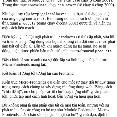
Trong thư mục
, chạy
(sẽ chạy ở cổng 3001).
products
npm start
Trong thư mục
, chạy
(sẽ chạy ở cổng 3000).
container
npm start
Khi bạn truy cập
, bạn sẽ thấy giao diện
http://localhost:3000
của ứng dụng
. Bên trong nó, danh sách sản phẩm từ
container
ứng dụng
(đang chạy ở cổng 3001) được tải và hiển thị
products
một cách liền mạch.
Điều kỳ diệu là đội ngũ phát triển
có thể cập nhật, sửa lỗi
products
và triển khai lại ứng dụng của họ mà
không cần đội
phải
container
làm bất cứ điều gì
. Lần tới khi người dùng tải lại trang, họ sẽ tự
động nhận được phiên bản mới nhất của micro-frontend
.
products
Đây chính là sức mạnh của sự độc lập và linh hoạt mà kiến trúc
Micro-Frontends mang lại.
Kết luận: Hướng tới tương lai của Frontend
Kiến trúc Micro-Frontends đại diện cho một sự thay đổi tư duy quan
trọng trong cách chúng ta xây dựng các ứng dụng web. Bằng cách
"chia để trị", nó cho phép các tổ chức xây dựng những sản phẩm
lớn, phức tạp một cách linh hoạt, bền vững và hiệu quả hơn.
Dù không phải là giải pháp cho tất cả mọi bài toán, nhưng với sự
phát triển của các công cụ hỗ trợ như Module Federation, Micro-
Frontends chắc chắn sẽ tiếp tục là một xu hướng chủ đạo, định hình