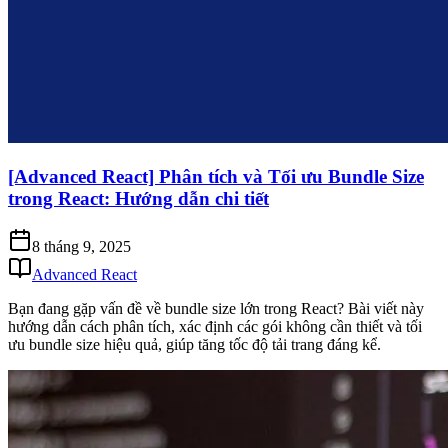
[Advanced React] Phân tích và Tối ưu Bundle Size
trong React: Hướng dẫn chi tiết
8 tháng 9, 2025
Advanced React
Bạn đang gặp vấn đề về bundle size lớn trong React? Bài viết này
hướng dẫn cách phân tích, xác định các gói không cần thiết và tối
ưu bundle size hiệu quả, giúp tăng tốc độ tải trang đáng kể.