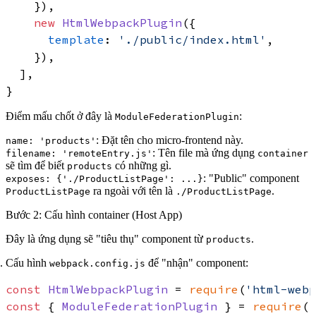
    }),

new
HtmlWebpackPlugin
({

template
: 
'./public/index.html'
,

    }),

  ],

Điểm mấu chốt ở đây là
:
ModuleFederationPlugin
: Đặt tên cho micro-frontend này.
name: 'products'
: Tên file mà ứng dụng
filename: 'remoteEntry.js'
container
sẽ tìm để biết
có những gì.
products
: "Public" component
exposes: {'./ProductListPage': ...}
ra ngoài với tên là
.
ProductListPage
./ProductListPage
Bước 2: Cấu hình container (Host App)
Đây là ứng dụng sẽ "tiêu thụ" component từ
.
products
Cấu hình
để "nhận" component:
webpack.config.js
const
HtmlWebpackPlugin
 = 
require
(
'html-webp
const
 { 
ModuleFederationPlugin
 } = 
require
(
'