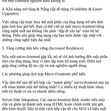
với một codebase nguyên khối khổng lồ.
4. Khả năng mở rộng & Nâng cấp dễ dàng (Scalability & Easier
Upgrades)
Việc nâng cấp hoặc thay thế một phần của ứng dụng trở nên đơn
giản hơn bao giờ hết. Bạn có thể viết lại một micro-frontend bằng
công nghệ mới mà không cần phải "đập đi xây lại" toàn bộ hệ
thống. Điều này giúp ứng dụng của bạn luôn được cập nhật với
những công nghệ hiện đại nhất.
5. Tăng cường tính bền vững (Increased Resilience)
Nếu một micro-frontend gặp lỗi, nó sẽ chỉ ảnh hưởng đến một phần
nhỏ của ứng dụng, thay vì làm sập toàn bộ trang web. Điều này
giúp tăng cường độ tin cậy và trải nghiệm người dùng.
Các phương pháp tích hợp Micro-Frontends phổ biến
Vậy làm thế nào để kết hợp các "mảnh ghép" micro-frontend này lại
với nhau thành một thể thống nhất? Có nhiều kỹ thuật khác nhau,
mỗi kỹ thuật có ưu và nhược điểm riêng.
Server-Side Integration:
Các micro-frontend được render trên máy
chủ và ghép lại thành một trang HTML hoàn chỉnh trước khi gửi
đến trình duyệt. Đây là một cách tiếp cận tốt cho SEO và hiệu suất