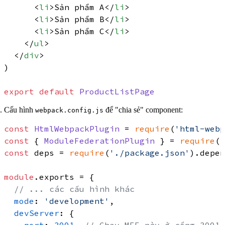
<
li
>
Sản phẩm A
</
li
>
<
li
>
Sản phẩm B
</
li
>
<
li
>
Sản phẩm C
</
li
>
</
ul
>
</
div
>
)

export
default
ProductListPage
Cấu hình
để "chia sẻ" component:
webpack.config.js
const
HtmlWebpackPlugin
 = 
require
(
'html-webp
const
 { 
ModuleFederationPlugin
 } = 
require
(
'
const
 deps = 
require
(
'./package.json'
).
depen
module
.
exports
 = {

// ... các cấu hình khác
mode
: 
'development'
,

devServer
: {
