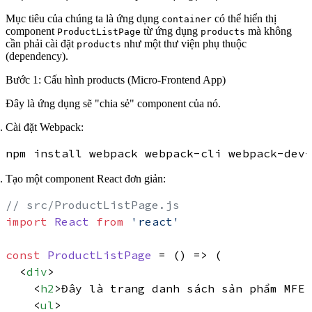
Mục tiêu của chúng ta là ứng dụng
có thể hiển thị
container
component
từ ứng dụng
mà không
ProductListPage
products
cần phải cài đặt
như một thư viện phụ thuộc
products
(dependency).
Bước 1: Cấu hình products (Micro-Frontend App)
Đây là ứng dụng sẽ "chia sẻ" component của nó.
Cài đặt Webpack:
Tạo một component React đơn giản:
// src/ProductListPage.js
import
React
from
'react'
const
ProductListPage
 = (
) => (

<
div
>
<
h2
>
Đây là trang danh sách sản phẩm MFE
<
<
ul
>