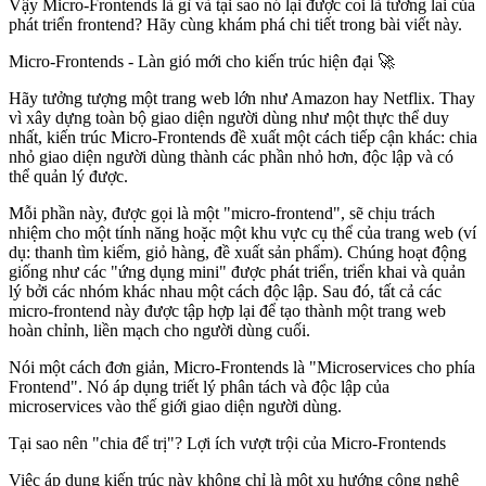
Vậy Micro-Frontends là gì và tại sao nó lại được coi là tương lai của
phát triển frontend? Hãy cùng khám phá chi tiết trong bài viết này.
Micro-Frontends - Làn gió mới cho kiến trúc hiện đại 🚀
Hãy tưởng tượng một trang web lớn như Amazon hay Netflix. Thay
vì xây dựng toàn bộ giao diện người dùng như một thực thể duy
nhất, kiến trúc Micro-Frontends đề xuất một cách tiếp cận khác:
chia
nhỏ giao diện người dùng thành các phần nhỏ hơn, độc lập và có
thể quản lý được
.
Mỗi phần này, được gọi là một "micro-frontend", sẽ chịu trách
nhiệm cho một tính năng hoặc một khu vực cụ thể của trang web (ví
dụ: thanh tìm kiếm, giỏ hàng, đề xuất sản phẩm). Chúng hoạt động
giống như các "ứng dụng mini" được phát triển, triển khai và quản
lý bởi các nhóm khác nhau một cách độc lập. Sau đó, tất cả các
micro-frontend này được tập hợp lại để tạo thành một trang web
hoàn chỉnh, liền mạch cho người dùng cuối.
Nói một cách đơn giản, Micro-Frontends là
"Microservices cho phía
Frontend"
. Nó áp dụng triết lý phân tách và độc lập của
microservices vào thế giới giao diện người dùng.
Tại sao nên "chia để trị"? Lợi ích vượt trội của Micro-Frontends
Việc áp dụng kiến trúc này không chỉ là một xu hướng công nghệ