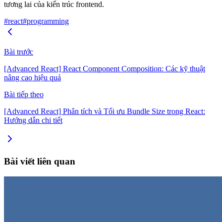
tương lai của kiến trúc frontend.
#react
#programming
Bài trước
[Advanced React] React Component Composition: Các kỹ thuật
nâng cao hiệu quả
Bài tiếp theo
[Advanced React] Phân tích và Tối ưu Bundle Size trong React:
Hướng dẫn chi tiết
Bài viết liên quan