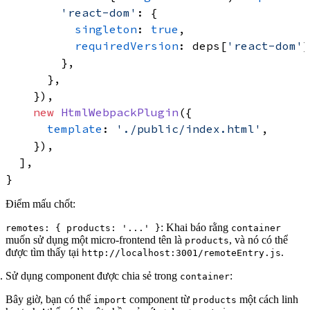
'react-dom'
: {

singleton
: 
true
,

requiredVersion
: deps[
'react-dom'
]
        },

      },

    }),

new
HtmlWebpackPlugin
({

template
: 
'./public/index.html'
,

    }),

  ],

Điểm mấu chốt:
: Khai báo rằng
remotes: { products: '...' }
container
muốn sử dụng một micro-frontend tên là
, và nó có thể
products
được tìm thấy tại
.
http://localhost:3001/remoteEntry.js
Sử dụng component được chia sẻ trong
:
container
Bây giờ, bạn có thể
component từ
một cách linh
import
products