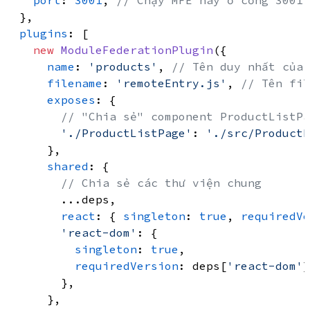
port
: 
3001
, 
// Chạy MFE này ở cổng 3001
  },

plugins
: [

new
ModuleFederationPlugin
({

name
: 
'products'
, 
// Tên duy nhất của 
filename
: 
'remoteEntry.js'
, 
// Tên fil
exposes
: {

// "Chia sẻ" component ProductListPa
'./ProductListPage'
: 
'./src/ProductL
      },

shared
: {

// Chia sẻ các thư viện chung
        ...deps,

react
: { 
singleton
: 
true
, 
requiredVe
'react-dom'
: {

singleton
: 
true
,

requiredVersion
: deps[
'react-dom'
]
        },

      },
