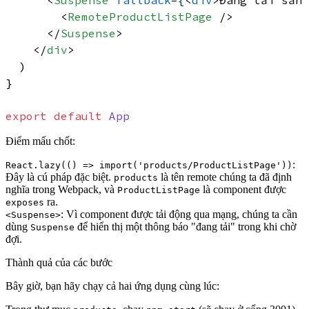
<
Suspense
fallback
=
{
<
div
>
Đang tải sản 
<
RemoteProductListPage
 />
</
Suspense
>
</
div
>
  )

}

export
default
App
Điểm mấu chốt:
:
React.lazy(() => import('products/ProductListPage'))
Đây là cú pháp đặc biệt.
là tên remote chúng ta đã định
products
nghĩa trong Webpack, và
là component được
ProductListPage
ra.
exposes
: Vì component được tải động qua mạng, chúng ta cần
<Suspense>
dùng
để hiển thị một thông báo "đang tải" trong khi chờ
Suspense
đợi.
Thành quả của các bước
Bây giờ, bạn hãy chạy cả hai ứng dụng cùng lúc: