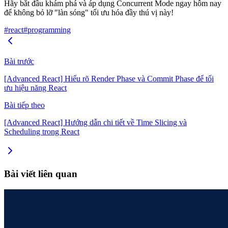
Hãy bắt đầu khám phá và áp dụng Concurrent Mode ngay hôm nay
để không bỏ lỡ "làn sóng" tối ưu hóa đầy thú vị này!
#react
#programming
Bài trước
[Advanced React] Hiểu rõ Render Phase và Commit Phase để tối
ưu hiệu năng React
Bài tiếp theo
[Advanced React] Hướng dẫn chi tiết về Time Slicing và
Scheduling trong React
Bài viết liên quan