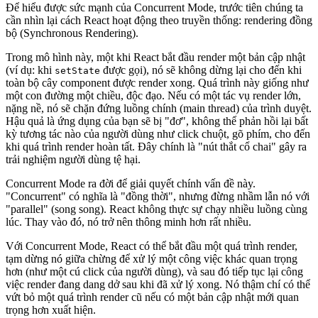
Để hiểu được sức mạnh của Concurrent Mode, trước tiên chúng ta
cần nhìn lại cách React hoạt động theo truyền thống:
rendering đồng
bộ (Synchronous Rendering)
.
Trong mô hình này, một khi React bắt đầu render một bản cập nhật
(ví dụ: khi
được gọi), nó sẽ không dừng lại cho đến khi
setState
toàn bộ cây component được render xong. Quá trình này giống như
một con đường một chiều, độc đạo. Nếu có một tác vụ render lớn,
nặng nề, nó sẽ
chặn đứng luồng chính (main thread)
của trình duyệt.
Hậu quả là ứng dụng của bạn sẽ bị "đơ", không thể phản hồi lại bất
kỳ tương tác nào của người dùng như click chuột, gõ phím, cho đến
khi quá trình render hoàn tất. Đây chính là "nút thắt cổ chai" gây ra
trải nghiệm người dùng tệ hại.
Concurrent Mode
ra đời để giải quyết chính vấn đề này.
"Concurrent" có nghĩa là "đồng thời", nhưng đừng nhầm lẫn nó với
"parallel" (song song). React không thực sự chạy nhiều luồng cùng
lúc. Thay vào đó, nó trở nên thông minh hơn rất nhiều.
Với Concurrent Mode, React có thể
bắt đầu một quá trình render,
tạm dừng nó giữa chừng
để xử lý một công việc khác quan trọng
hơn (như một cú click của người dùng), và sau đó
tiếp tục lại công
việc render đang dang dở
sau khi đã xử lý xong. Nó thậm chí có thể
vứt bỏ một quá trình render cũ nếu có một bản cập nhật mới quan
trọng hơn xuất hiện.