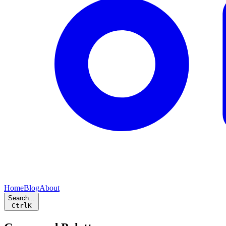
Home
Blog
About
Search...
Ctrl
K