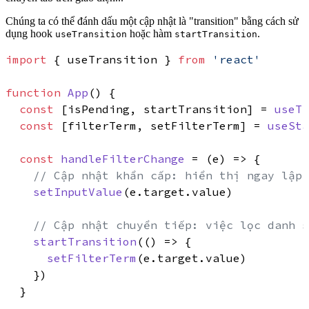
Chúng ta có thể đánh dấu một cập nhật là "transition" bằng cách sử
dụng hook
hoặc hàm
.
useTransition
startTransition
import
 { useTransition } 
from
'react'
function
App
(
) {

const
 [isPending, startTransition] = 
useTr
const
 [filterTerm, setFilterTerm] = 
useSta
const
handleFilterChange
 = (
e
) => {

// Cập nhật khẩn cấp: hiển thị ngay lập 
setInputValue
(e.
target
.
value
)

// Cập nhật chuyển tiếp: việc lọc danh s
startTransition
(
() =>
 {

setFilterTerm
(e.
target
.
value
)

    })

  }
