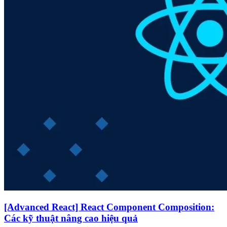
[Advanced React] React Component Composition:
Các kỹ thuật nâng cao hiệu quả