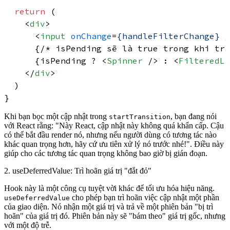
return
 (

<
div
>
<
input
onChange
=
{handleFilterChange}
 /
      {/* isPending sẽ là true trong khi tra
      {isPending ? 
<
Spinner
 />
 : 
<
FilteredLi
</
div
>
  )

Khi bạn bọc một cập nhật trong
, bạn đang nói
startTransition
với React rằng: "Này React, cập nhật này không quá khẩn cấp. Cậu
có thể bắt đầu render nó, nhưng nếu người dùng có tương tác nào
khác quan trọng hơn, hãy cứ ưu tiên xử lý nó trước nhé!". Điều này
giúp cho các tương tác quan trọng không bao giờ bị gián đoạn.
2. useDeferredValue: Trì hoãn giá trị "đắt đỏ"
Hook này là một công cụ tuyệt vời khác để tối ưu hóa hiệu năng.
cho phép bạn trì hoãn việc cập nhật một phần
useDeferredValue
của giao diện. Nó nhận một giá trị và trả về một phiên bản "bị trì
hoãn" của giá trị đó. Phiên bản này sẽ "bám theo" giá trị gốc, nhưng
với một độ trễ.