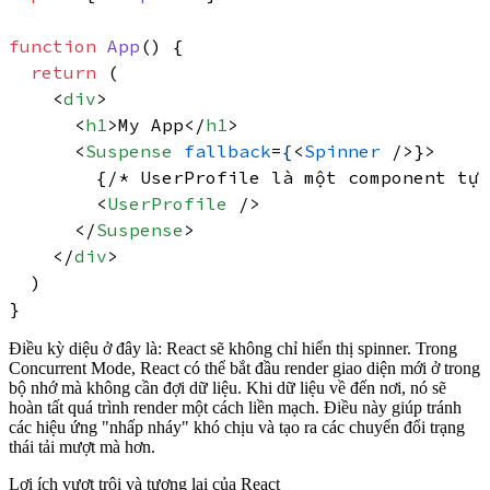
function
App
(
) {

return
 (

<
div
>
<
h1
>
My App
</
h1
>
<
Suspense
fallback
=
{
<
Spinner
 />
}>

        {/* UserProfile là một component tự 
<
UserProfile
 />
</
Suspense
>
</
div
>
  )

Điều kỳ diệu ở đây là: React sẽ không chỉ hiển thị spinner. Trong
Concurrent Mode, React có thể bắt đầu render giao diện mới ở trong
bộ nhớ mà không cần đợi dữ liệu. Khi dữ liệu về đến nơi, nó sẽ
hoàn tất quá trình render một cách liền mạch. Điều này giúp tránh
các hiệu ứng "nhấp nháy" khó chịu và tạo ra các chuyển đổi trạng
thái tải mượt mà hơn.
Lợi ích vượt trội và tương lai của React