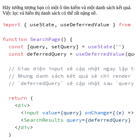
Hãy tưởng tượng bạn có một ô tìm kiếm và một danh sách kết quả.
Việc lọc và hiển thị danh sách có thể rất nặng nề.
import
 { useState, useDeferredValue } 
from
'
function
SearchPage
(
) {

const
 [query, setQuery] = 
useState
(
''
)

const
 deferredQuery = 
useDeferredValue
(que
// Giao diện input sẽ cập nhật ngay lập tứ
// Nhưng danh sách kết quả sẽ chỉ render l
// `deferredQuery` sẽ cập nhật sau `query`
return
 (

<
div
>
<
input
value
=
{query}
onChange
=
{(e)
 =>
 
<
SearchResults
query
=
{deferredQuery}
 /
</
div
>
  )
