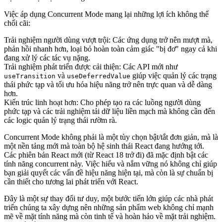
Việc áp dụng Concurrent Mode mang lại những lợi ích không thể
chối cãi:
Trải nghiệm người dùng vượt trội:
Các ứng dụng trở nên mượt mà,
phản hồi nhanh hơn, loại bỏ hoàn toàn cảm giác "bị đơ" ngay cả khi
đang xử lý các tác vụ nặng.
Trải nghiệm phát triển được cải thiện:
Các API mới như
và
giúp việc quản lý các trạng
useTransition
useDeferredValue
thái phức tạp và tối ưu hóa hiệu năng trở nên trực quan và dễ dàng
hơn.
Kiến trúc linh hoạt hơn:
Cho phép tạo ra các luồng người dùng
phức tạp và các trải nghiệm tải dữ liệu liền mạch mà không cần đến
các logic quản lý trạng thái rườm rà.
Concurrent Mode không phải là một tùy chọn bật/tắt đơn giản, mà là
một nền tảng mới mà toàn bộ hệ sinh thái React đang hướng tới.
Các phiên bản React mới (từ React 18 trở đi) đã mặc định bật các
tính năng concurrent này. Việc hiểu và nắm vững nó không chỉ giúp
bạn giải quyết các vấn đề hiệu năng hiện tại, mà còn là sự chuẩn bị
cần thiết cho tương lai phát triển với React.
Đây là một sự thay đổi tư duy, một bước tiến lớn giúp các nhà phát
triển chúng ta xây dựng nên những sản phẩm web không chỉ mạnh
mẽ về mặt tính năng mà còn tinh tế và hoàn hảo về mặt trải nghiệm.