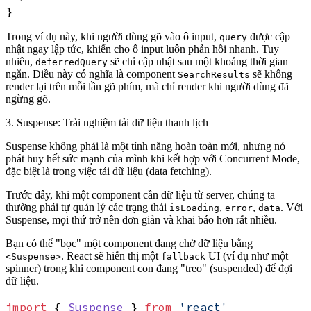
Trong ví dụ này, khi người dùng gõ vào ô input,
được cập
query
nhật ngay lập tức, khiến cho ô input luôn phản hồi nhanh. Tuy
nhiên,
sẽ chỉ cập nhật sau một khoảng thời gian
deferredQuery
ngắn. Điều này có nghĩa là component
sẽ không
SearchResults
render lại trên mỗi lần gõ phím, mà chỉ render khi người dùng đã
ngừng gõ.
3. Suspense: Trải nghiệm tải dữ liệu thanh lịch
Suspense không phải là một tính năng hoàn toàn mới, nhưng nó
phát huy hết sức mạnh của mình khi kết hợp với Concurrent Mode,
đặc biệt là trong việc tải dữ liệu (data fetching).
Trước đây, khi một component cần dữ liệu từ server, chúng ta
thường phải tự quản lý các trạng thái
,
,
. Với
isLoading
error
data
Suspense, mọi thứ trở nên đơn giản và khai báo hơn rất nhiều.
Bạn có thể "bọc" một component đang chờ dữ liệu bằng
. React sẽ hiển thị một
UI (ví dụ như một
<Suspense>
fallback
spinner) trong khi component con đang "treo" (suspended) để đợi
dữ liệu.
import
 { 
Suspense
 } 
from
'react'