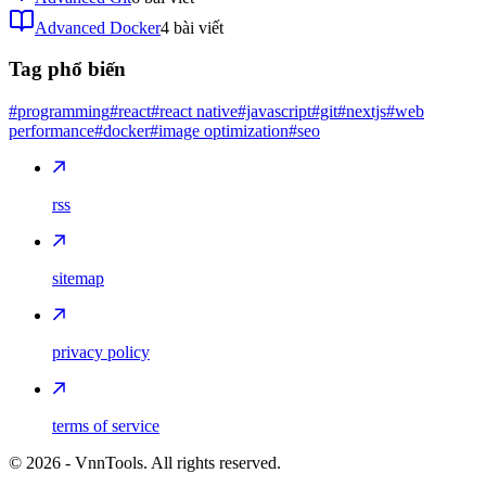
Advanced Docker
4
bài viết
Tag phổ biến
#programming
#react
#react native
#javascript
#git
#nextjs
#web
performance
#docker
#image optimization
#seo
rss
sitemap
privacy policy
terms of service
©
2026
- VnnTools. All rights reserved.