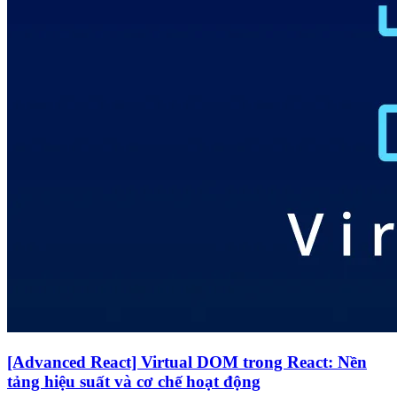
[Advanced React] Virtual DOM trong React: Nền
tảng hiệu suất và cơ chế hoạt động