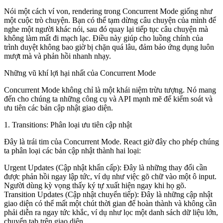
Nói một cách ví von, rendering trong Concurrent Mode giống như
một cuộc trò chuyện. Bạn có thể tạm dừng câu chuyện của mình để
nghe một người khác nói, sau đó quay lại tiếp tục câu chuyện mà
không làm mất đi mạch lạc. Điều này giúp cho luồng chính của
trình duyệt không bao giờ bị chặn quá lâu, đảm bảo ứng dụng luôn
mượt mà và phản hồi nhanh nhạy.
Những vũ khí lợi hại nhất của Concurrent Mode
Concurrent Mode không chỉ là một khái niệm trừu tượng. Nó mang
đến cho chúng ta những công cụ và API mạnh mẽ để kiểm soát và
ưu tiên các bản cập nhật giao diện.
1. Transitions: Phân loại ưu tiên cập nhật
Đây là trái tim của Concurrent Mode. React giờ đây cho phép chúng
ta phân loại các bản cập nhật thành hai loại:
Urgent Updates (Cập nhật khẩn cấp):
Đây là những thay đổi cần
được phản hồi ngay lập tức, ví dụ như việc gõ chữ vào một ô input.
Người dùng kỳ vọng thấy ký tự xuất hiện ngay khi họ gõ.
Transition Updates (Cập nhật chuyển tiếp):
Đây là những cập nhật
giao diện có thể mất một chút thời gian để hoàn thành và không cần
phải diễn ra ngay tức khắc, ví dụ như lọc một danh sách dữ liệu lớn,
chuyển tab trên giao diện...