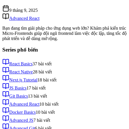
9 tháng 9, 2025
Advanced React
Bạn đang tìm giải pháp cho ứng dụng web lớn? Khám phá kiến trúc
Micro-Frontends giúp đội ngũ frontend làm việc độc lập, tăng tốc độ
phát triển và dễ dàng mở rộng.
Series phổ biến
React Basics
37
bài viết
React Native
28
bài viết
Next.js Tutorial
18
bài viết
JS Basics
17
bài viết
Git Basics
13
bài viết
Advanced React
10
bài viết
Docker Basics
10
bài viết
Advanced JS
7
bài viết
Advanced Git
6
bài viết