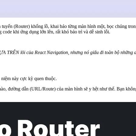
h tuyến (Router) khổng lồ, khai báo từng màn hình một, bọc chúng tro
 code khi ứng dụng lớn lên, rất khó bảo trì và dễ sinh lỗi.
ỰA TRÊN lõi của React Navigation, nhưng nó giấu đi toàn bộ những d
i niệm này cực kỳ quen thuộc.
 nào, đường dẫn (URL/Route) của màn hình sẽ y hệt như thế.
Bạn không 