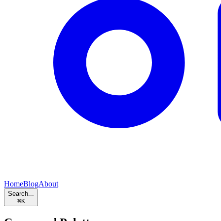
Home
Blog
About
Search...
⌘
K