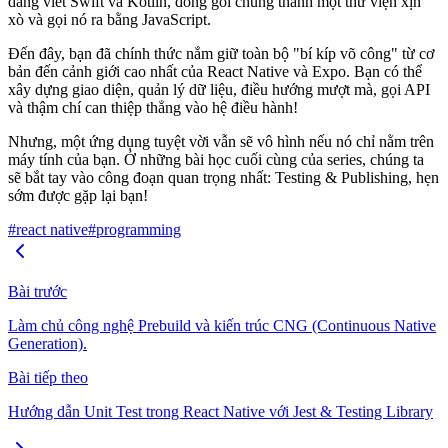
dàng viết Swift và Kotlin, đóng gói chúng thành một thư viện xịn
xò và gọi nó ra bằng JavaScript.
Đến đây, bạn đã chính thức nắm giữ toàn bộ "bí kíp võ công" từ cơ
bản đến cảnh giới cao nhất của React Native và Expo. Bạn có thể
xây dựng giao diện, quản lý dữ liệu, điều hướng mượt mà, gọi API
và thậm chí can thiệp thẳng vào hệ điều hành!
Nhưng, một ứng dụng tuyệt vời vẫn sẽ vô hình nếu nó chỉ nằm trên
máy tính của bạn. Ở những bài học cuối cùng của series, chúng ta
sẽ bắt tay vào công đoạn quan trọng nhất:
Testing & Publishing
, hẹn
sớm được gặp lại bạn!
#react native
#programming
Bài trước
Làm chủ công nghệ Prebuild và kiến trúc CNG (Continuous Native
Generation).
Bài tiếp theo
Hướng dẫn Unit Test trong React Native với Jest & Testing Library