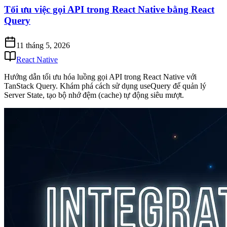
Tối ưu việc gọi API trong React Native bằng React
Query
11 tháng 5, 2026
React Native
Hướng dẫn tối ưu hóa luồng gọi API trong React Native với
TanStack Query. Khám phá cách sử dụng useQuery để quản lý
Server State, tạo bộ nhớ đệm (cache) tự động siêu mượt.