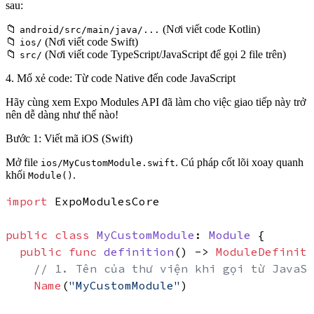
sau:
📁
(Nơi viết code Kotlin)
android/src/main/java/...
📁
(Nơi viết code Swift)
ios/
📁
(Nơi viết code TypeScript/JavaScript để gọi 2 file trên)
src/
4. Mổ xẻ code: Từ code Native đến code JavaScript
Hãy cùng xem Expo Modules API đã làm cho việc giao tiếp này trở
nên dễ dàng như thế nào!
Bước 1: Viết mã iOS (Swift)
Mở file
. Cú pháp cốt lõi xoay quanh
ios/MyCustomModule.swift
khối
.
Module()
import
 ExpoModulesCore

public
class
MyCustomModule
: 
Module
 {

public
func
definition
() -> 
ModuleDefiniti
// 1. Tên của thư viện khi gọi từ JavaSc
Name
(
"MyCustomModule"
)
