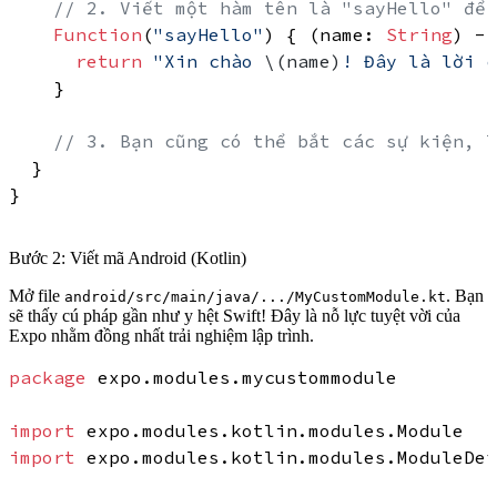
// 2. Viết một hàm tên là "sayHello" để 
Function
(
"sayHello"
) { (name: 
String
) ->
return
"Xin chào 
\(name)
! Đây là lời c
    }

// 3. Bạn cũng có thể bắt các sự kiện, l
  }

}

Bước 2: Viết mã Android (Kotlin)
Mở file
. Bạn
android/src/main/java/.../MyCustomModule.kt
sẽ thấy cú pháp gần như y hệt Swift! Đây là nỗ lực tuyệt vời của
Expo nhằm đồng nhất trải nghiệm lập trình.
package
 expo.modules.mycustommodule

import
import
 expo.modules.kotlin.modules.ModuleDef