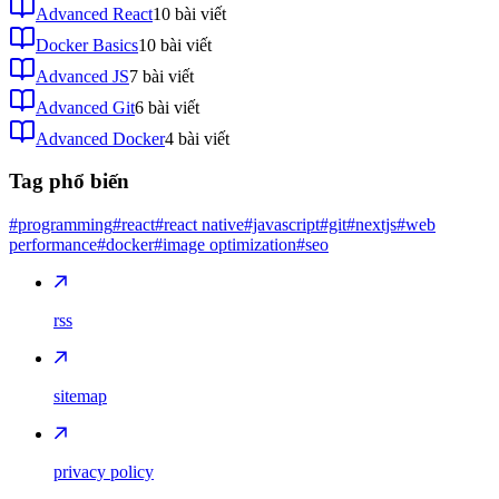
Advanced React
10
bài viết
Docker Basics
10
bài viết
Advanced JS
7
bài viết
Advanced Git
6
bài viết
Advanced Docker
4
bài viết
Tag phổ biến
#programming
#react
#react native
#javascript
#git
#nextjs
#web
performance
#docker
#image optimization
#seo
rss
sitemap
privacy policy