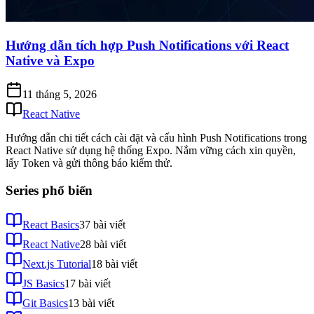
Hướng dẫn tích hợp Push Notifications với React
Native và Expo
11 tháng 5, 2026
React Native
Hướng dẫn chi tiết cách cài đặt và cấu hình Push Notifications trong
React Native sử dụng hệ thống Expo. Nắm vững cách xin quyền,
lấy Token và gửi thông báo kiểm thử.
Series phổ biến
React Basics
37
bài viết
React Native
28
bài viết
Next.js Tutorial
18
bài viết
JS Basics
17
bài viết
Git Basics
13
bài viết