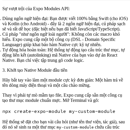
Sự vượt trội của Expo Modules API:
Dùng ngôn ngữ hiện đại:
Bạn được viết 100% bằng
Swift
(cho iOS)
và
Kotlin
(cho Android) - đây là 2 ngôn ngữ hiện đại, cú pháp sạch
sẽ và rất dễ học (đặc biệt nếu bạn đã biết JavaScript/TypeScript).
Cú pháp "như ngôn ngữ loài người":
Không còn các macro khó
hiểu. Expo cung cấp một bộ công cụ (DSL - Domain Specific
Language) giúp khai báo hàm Native cực kỳ tự nhiên.
Tự động hóa hoàn toàn:
Hệ thống tự động tạo cấu trúc thư mục, tự
động liên kết (autolinking) mã Native của bạn vào dự án React
Native. Bạn chỉ việc tập trung gõ code logic.
3. Khởi tạo Native Module đầu tiên
Hãy bắt tay vào làm một module cực kỳ đơn giản: Một hàm trả về
tên dòng máy điện thoại và một câu chào mừng.
Thay vì phải tự mò mẫm tạo file, Expo cung cấp sẵn một công cụ
tạo thư mục module chuẩn mực. Mở Terminal và gõ:
Hệ thống sẽ đặt cho bạn vài câu hỏi (như tên thư viện, tác giả), sau
đó nó sẽ sinh ra một thư mục
chứa cấu trúc
my-custom-module