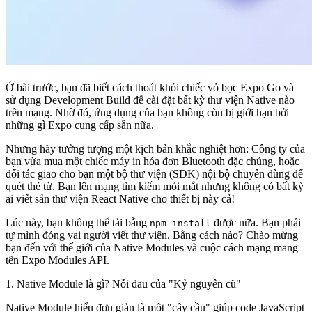
Ở bài trước, bạn đã biết cách thoát khỏi chiếc vỏ bọc Expo Go và
sử dụng Development Build để cài đặt bất kỳ thư viện Native nào
trên mạng. Nhờ đó, ứng dụng của bạn không còn bị giới hạn bởi
những gì Expo cung cấp sẵn nữa.
Nhưng hãy tưởng tượng một kịch bản khắc nghiệt hơn: Công ty của
bạn vừa mua một chiếc máy in hóa đơn Bluetooth đặc chủng, hoặc
đối tác giao cho bạn một bộ thư viện (SDK) nội bộ chuyên dùng để
quét thẻ từ. Bạn lên mạng tìm kiếm mỏi mắt nhưng
không có bất kỳ
ai viết sẵn thư viện React Native cho thiết bị này cả!
Lúc này, bạn không thể tải bằng
được nữa. Bạn phải
npm install
tự mình đóng vai người viết thư viện. Bằng cách nào? Chào mừng
bạn đến với thế giới của
Native Modules
và cuộc cách mạng mang
tên
Expo Modules API
.
1. Native Module là gì? Nỗi đau của "Kỷ nguyên cũ"
Native Module
hiểu đơn giản là một "cây cầu" giúp code JavaScript