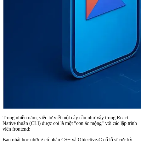
Trong nhiều năm, việc tự viết một cây cầu như vậy trong React
Native thuần (CLI) được coi là một "cơn ác mộng" với các lập trình
viên frontend:
Bạn phải học những cú pháp C++ và Objective-C cổ lỗ sĩ cực kỳ