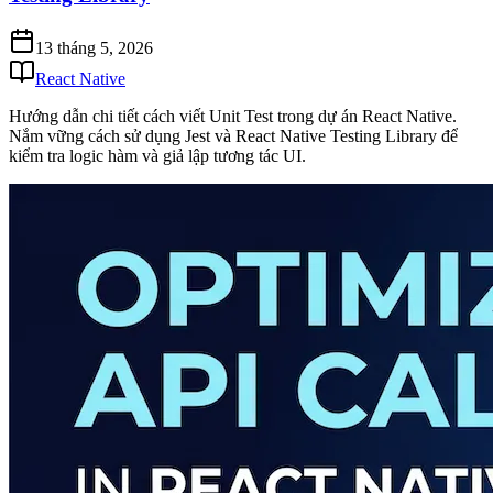
13 tháng 5, 2026
React Native
Hướng dẫn chi tiết cách viết Unit Test trong dự án React Native.
Nắm vững cách sử dụng Jest và React Native Testing Library để
kiểm tra logic hàm và giả lập tương tác UI.