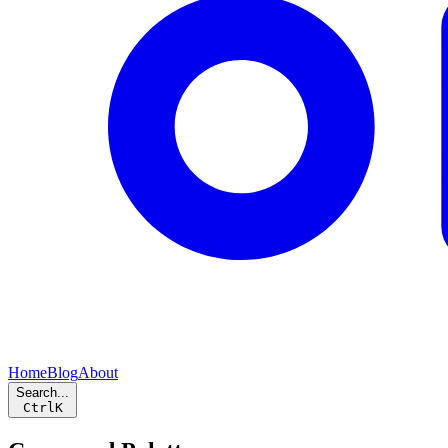
Home
Blog
About
Search...
Ctrl
K