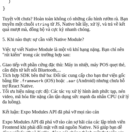
  )

Tuyệt vời chưa? Hoàn toàn không có những cấu hình rườm rà. Bạn
truyền một chuỗi
từ JS, Native bắt lấy, xử lý, và trả về kết
string
quả mượt mà, đồng bộ và cực kỳ nhanh chóng.
5. Khi nào thực sự cần viết Native Module?
Việc tự viết Native Module là một vũ khí hạng nặng. Bạn chỉ nên
"rút kiếm" trong các trường hợp sau:
Giao tiếp với phần cứng đặc thù:
Máy in nhiệt, máy POS quẹt thẻ,
cân điện tử kết nối Bluetooth,...
Tích hợp SDK bên thứ ba:
Đối tác cung cấp cho bạn thư viện gốc
bằng file
(iOS) hoặc
(Android) nhưng chưa hỗ
.framework
.aar
trợ React Native.
Tối ưu hiệu năng cực độ:
Các tác vụ xử lý hình ảnh phức tạp, nén
video, mã hóa file nặng cần tận dụng sức mạnh đa nhân CPU (xử lý
đa luồng).
Kết luận: Expo Modules API đã phá vỡ mọi rào cản
Expo Modules API
đã phá vỡ rào cản sợ hãi của các lập trình viên
Frontend khi phải đối mặt với mã nguồn Native. Nó giúp bạn dễ