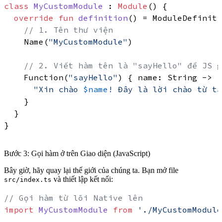
class
MyCustomModule
 : 
Module
() {

override
fun
definition
()
 = ModuleDefiniti
// 1. Tên thư viện
    Name(
"MyCustomModule"
)

// 2. Viết hàm tên là "sayHello" để JS g
    Function(
"sayHello"
) { name: String ->

"Xin chào 
$name
! Đây là lời chào từ tậ
    }

  }

}

Bước 3: Gọi hàm ở trên Giao diện (JavaScript)
Bây giờ, hãy quay lại thế giới của chúng ta. Bạn mở file
và thiết lập kết nối:
src/index.ts
// Gọi hàm từ lõi Native lên
import
MyCustomModule
from
'./MyCustomModule