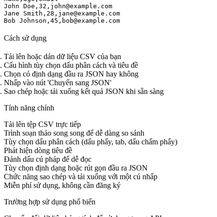
John Doe,32,john@example.com

Jane Smith,28,jane@example.com

Bob Johnson,45,bob@example.com
Cách sử dụng
Tải lên hoặc dán dữ liệu CSV của bạn
Cấu hình tùy chọn dấu phân cách và tiêu đề
Chọn có định dạng đầu ra JSON hay không
Nhấp vào nút 'Chuyển sang JSON'
Sao chép hoặc tải xuống kết quả JSON khi sẵn sàng
Tính năng chính
Tải lên tệp CSV trực tiếp
Trình soạn thảo song song để dễ dàng so sánh
Tùy chọn dấu phân cách (dấu phẩy, tab, dấu chấm phẩy)
Phát hiện dòng tiêu đề
Đánh dấu cú pháp để dễ đọc
Tùy chọn định dạng hoặc rút gọn đầu ra JSON
Chức năng sao chép và tải xuống với một cú nhấp
Miễn phí sử dụng, không cần đăng ký
Trường hợp sử dụng phổ biến