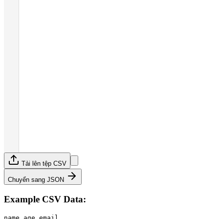
Tải lên tệp CSV
Chuyển sang JSON
Example CSV Data:
name,age,email
