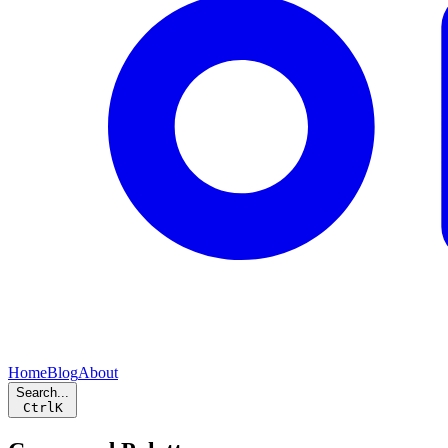
Home
Blog
About
Search...
Ctrl
K